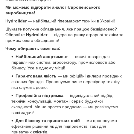
Ми можемо підібрати аналог Європейського
виробництва!
Hydrolider
— найбільший гіпермаркет техніки в Україні!
Шукаєте потужне обладнання, яке працює безвідмовно?
Обирайте
Hydrolider
— лідера на ринку аграрної техніки та
промислового обладнання!
Чому обирають саме нас:
Найбільший асортимент
— тисячі товарів для
гідравлічних систем, агросектору, промисловості або
бізнесу. Усе в одному місці!
Гарантована якість
— ми офіційні дилери провідних
світових брендів. Пропонуємо лише перевірену техніку,
яка служить довго.
Професійна підтримка
— індивідуальний підбір,
технічні консультації, монтаж і сервіс будь-якої
складності. Ми не просто продаємо — ми розв’язуємо
ваші задачі!
Для бізнесу та приватних осіб
— ми пропонуємо
ефективні рішення як для підприємств, так і для
приватних клієнтів.