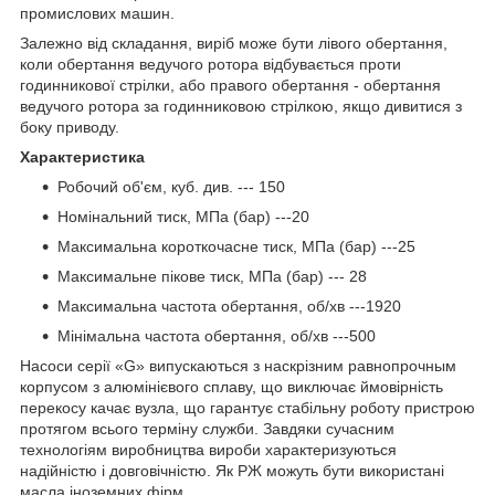
промислових машин.
Залежно від складання, виріб може бути лівого обертання,
коли обертання ведучого ротора відбувається проти
годинникової стрілки, або правого обертання - обертання
ведучого ротора за годинниковою стрілкою, якщо дивитися з
боку приводу.
Характеристика
Робочий об'єм, куб. див. --- 150
Номінальний тиск, МПа (бар) ---20
Максимальна короткочасне тиск, МПа (бар) ---25
Максимальне пікове тиск, МПа (бар) --- 28
Максимальна частота обертання, об/хв ---1920
Мінімальна частота обертання, об/хв ---500
Насоси серії «G» випускаються з наскрізним равнопрочным
корпусом з алюмінієвого сплаву, що виключає ймовірність
перекосу качає вузла, що гарантує стабільну роботу пристрою
протягом всього терміну служби. Завдяки сучасним
технологіям виробництва вироби характеризуються
надійністю і довговічністю. Як РЖ можуть бути використані
масла іноземних фірм.