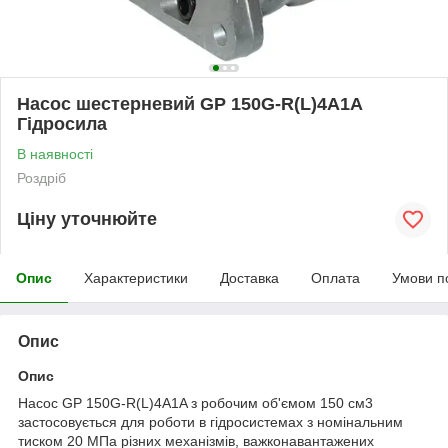
Насос шестерневий GP 150G-R(L)4A1A
Гідросила
В наявності
Роздріб
Ціну уточнюйте
Опис
Характеристики
Доставка
Оплата
Умови п
Опис
Опис
Насос GP 150G-R(L)4A1A з робочим об'ємом 150 см
3
застосовується для роботи в гідросистемах з номінальним
тиском 20 МПа різних механізмів, важконавантажених