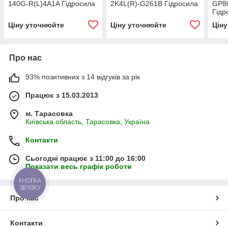
140G-R(L)4A1A Гідросила
2K4L(R)-G261B Гідросила
GP8
Гідр
Ціну уточнюйте
Ціну уточнюйте
Цін
Про нас
93% позитивних з 14 відгуків за рік
Працює з 15.03.2013
м. Тарасовка
Київська область, Тарасовка, Україна
Контакти
Сьогодні працює з 11:00 до 16:00
Показати весь графік роботи
КНОПКА
ЗВ'ЯЗКУ
Про нас
Контакти