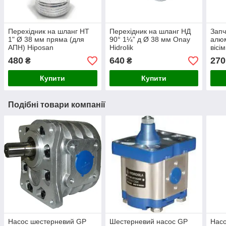
Перехідник на шланг НТ
Перехідник на шланг НД
Запч
1" Ø 38 мм пряма (для
90° 1¼” д Ø 38 мм Onay
алюм
АПН) Hiposan
Hidrolik
вісі
Maki
480
640
270
₴
₴
Купити
Купити
Подібні товари компанії
Насос шестерневий GP
Шестерневий насос GP
Нас