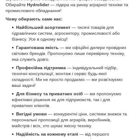
Обирайте
Hydrolider
— лідера на ринку аграрної техніки та
промислового обладнання!
Чому обирають саме нас:
Найбільший асортимент
— тисячі товарів для
гідравлічних систем, агросектору, промисловості або
бізнесу. Усе в одному місці!
Гарантована якість
— ми офіційні дилери провідних
світових брендів. Пропонуємо лише перевірену техніку,
яка служить довго.
Професійна підтримка
— індивідуальний підбір,
технічні консультації, монтаж і сервіс будь-якої
складності. Ми не просто продаємо — ми розв’язуємо
ваші задачі!
Для бізнесу та приватних осіб
— ми пропонуємо
ефективні рішення як для підприємств, так і для
приватних клієнтів.
Вигідні умови
— конкурентні ціни, системи знижок та
персональні пропозиції для аграріїв, виробників,
майстрів і всіх, хто шукає якісну техніку.
Надійність на кожному етапі
— від першого