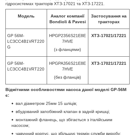
гідросистемах тракторів ХТЗ-17021 та ХТЗ-17221.
Модель
Аналог компанії
Застосування на
Bondioli & Pavesi
тракторах
GP 56M-
HPGP2356S21E8E
ХТЗ-17
0
21/1722
1
LC3CC4B1VRT220
7HVE
G
(з фланцями)
GP 56M-
HPGPA356S21E8E
ХТЗ-17
0
21/1722
1
LC3CC4B1VRT220
7HVE
(без фланців)
Відмітними особливостями насоса даної моделі GP-56M
є:
вал діаметром 25мм 15 шліців;
вбудований запобіжний клапан в задній кришці;
монтажний фланець, що збігається з італійським
насосом;
чавунний корпус, що збільшує термін служби виробу;