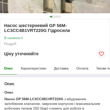
Насос шестерневий GP 56M-
LC3CC4B1VRT220G Гідросила
В наявності
Роздріб
Ціну уточнюйте
Опис
Характеристики
Доставка
Оплата
Умови п
Опис
Опис
Насос GP 56M-LC3CC4B1VRT220G
з вбудованим
запобіжним клапаном, чавунним корпусом і максимальним
робочому тиском 250 (бар) служить для роботи в