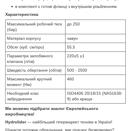
в комплекті є готові фланці з внутрішнім різьбленням.
Характеристика
Максимальний робочий тиск
до 250
(бар)
Матеріал корпусу
чавун
Обсяг (куб. см/про)
55,5
Параметри запобіжного
220±5 ±1
клапана (л/хв)
Швидкість обертання (об/хв)
500 - 2500
Максимальний крутний
460
момент (Нм)
Необхідний клас
ISO4406 20/18/15 (NAS1638-
забруднення
9) або краще
Ми можемо підібрати аналог Європейського
виробництва!
Hydrolider
— найбільший гіпермаркет техніки в Україні!
Шукаєте потужне обладнання, яке працює безвідмовно?