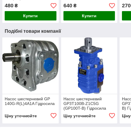
Maki
480
640
270
₴
₴
Купити
Купити
Подібні товари компанії
Насос шестерневий GP
Насос шестерневий
Нас
140G-R(L)4A1A Гідросила
GP3T100B-Z1C5G
GP3
(GP100T-B) Гідросила
B) Г
Ціну уточнюйте
Ціну уточнюйте
Цін