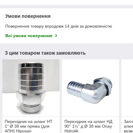
Умови повернення
Повернення товару впродовж 14 днів за домовленістю
Всі умови повернення
З цим товаром також замовляють
Перехідник на шланг НТ
Перехідник на шланг НД
Запч
1" Ø 38 мм пряма (для
90° 1¼” д Ø 38 мм Onay
алюм
АПН) Hiposan
Hidrolik
вісі