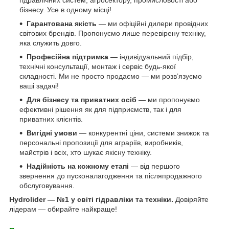
бізнесу. Усе в одному місці!
Гарантована якість
— ми офіційні дилери провідних
світових брендів. Пропонуємо лише перевірену техніку,
яка служить довго.
Професійна підтримка
— індивідуальний підбір,
технічні консультації, монтаж і сервіс будь-якої
складності. Ми не просто продаємо — ми розв’язуємо
ваші задачі!
Для бізнесу та приватних осіб
— ми пропонуємо
ефективні рішення як для підприємств, так і для
приватних клієнтів.
Вигідні умови
— конкурентні ціни, системи знижок та
персональні пропозиції для аграріїв, виробників,
майстрів і всіх, хто шукає якісну техніку.
Надійність на кожному етапі
— від першого
звернення до пусконалагодження та післяпродажного
обслуговування.
Hydrolider — №1 у світі гідравліки та техніки.
Довіряйте
лідерам — обирайте найкраще!