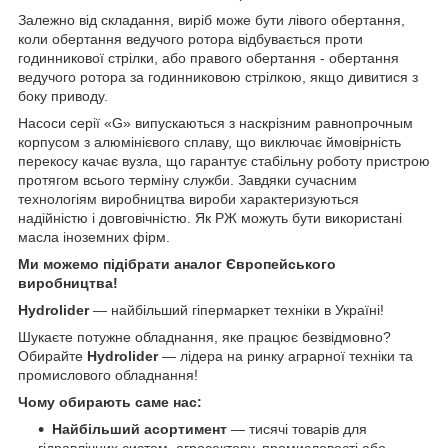
Залежно від складання, виріб може бути лівого обертання,
коли обертання ведучого ротора відбувається проти
годинникової стрілки, або правого обертання - обертання
ведучого ротора за годинниковою стрілкою, якщо дивитися з
боку приводу.
Насоси серії «G» випускаються з наскрізним равнопрочным
корпусом з алюмінієвого сплаву, що виключає ймовірність
перекосу качає вузла, що гарантує стабільну роботу пристрою
протягом всього терміну служби. Завдяки сучасним
технологіям виробництва вироби характеризуються
надійністю і довговічністю. Як РЖ можуть бути використані
масла іноземних фірм.
Ми можемо підібрати аналог Європейського
виробництва!
Hydrolider
— найбільший гіпермаркет техніки в Україні!
Шукаєте потужне обладнання, яке працює безвідмовно?
Обирайте
Hydrolider
— лідера на ринку аграрної техніки та
промислового обладнання!
Чому обирають саме нас:
Найбільший асортимент
— тисячі товарів для
гідравлічних систем, агросектору, промисловості або