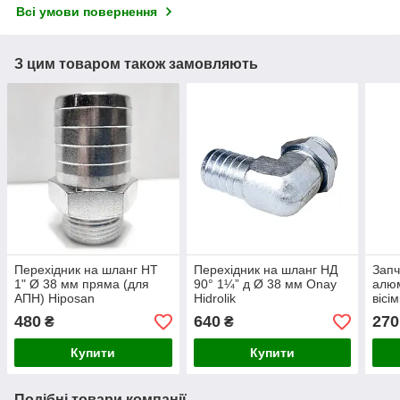
Всі умови повернення
З цим товаром також замовляють
Перехідник на шланг НТ
Перехідник на шланг НД
Запч
1" Ø 38 мм пряма (для
90° 1¼” д Ø 38 мм Onay
алюм
АПН) Hiposan
Hidrolik
вісі
Maki
480
640
270
₴
₴
Купити
Купити
Подібні товари компанії