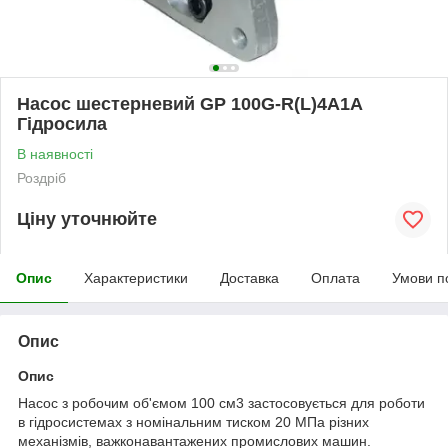
Насос шестерневий GP 100G-R(L)4A1A
Гідросила
В наявності
Роздріб
Ціну уточнюйте
Опис
Характеристики
Доставка
Оплата
Умови п
Опис
Опис
Насос з робочим об'ємом 100 см
3
застосовується для роботи
в гідросистемах з номінальним тиском 20 МПа різних
механізмів, важконавантажених промислових машин.