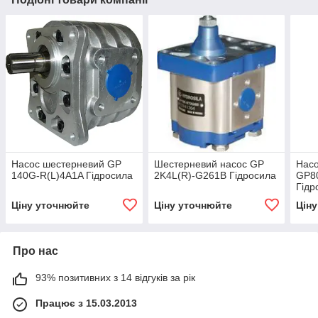
Насос шестерневий GP
Шестерневий насос GP
Нас
140G-R(L)4A1A Гідросила
2K4L(R)-G261B Гідросила
GP8
Гідр
Ціну уточнюйте
Ціну уточнюйте
Цін
Про нас
93% позитивних з 14 відгуків за рік
Працює з 15.03.2013