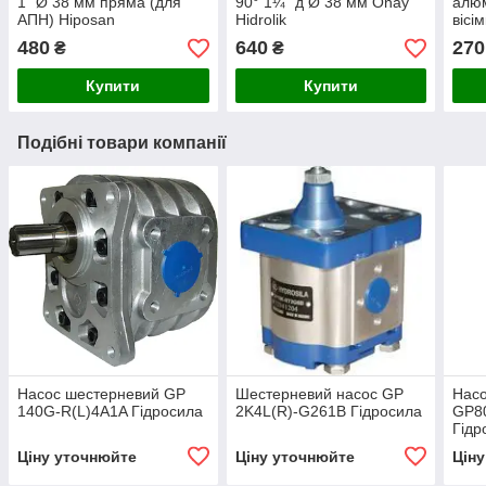
1" Ø 38 мм пряма (для
90° 1¼” д Ø 38 мм Onay
алюм
АПН) Hiposan
Hidrolik
вісі
Maki
480
640
270
₴
₴
Купити
Купити
Подібні товари компанії
Насос шестерневий GP
Шестерневий насос GP
Нас
140G-R(L)4A1A Гідросила
2K4L(R)-G261B Гідросила
GP8
Гідр
Ціну уточнюйте
Ціну уточнюйте
Цін