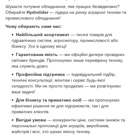
Шукаєте потужне обладнання, яке працює безвідмовно?
Обирайте
Hydrolider
— лідера на ринку аграрної техніки та
промислового обладнання!
Чому обирають саме нас:
Найбільший асортимент
— тисячі товарів для
гідравлічних систем, агросектору, промисловості або
бізнесу. Усе в одному місці!
Гарантована якість
— ми офіційні дилери провідних
світових брендів. Пропонуємо лише перевірену техніку,
яка служить довго.
Професійна підтримка
— індивідуальний підбір,
технічні консультації, монтаж і сервіс будь-якої
складності. Ми не просто продаємо — ми розв’язуємо
ваші задачі!
Для бізнесу та приватних осіб
— ми пропонуємо
ефективні рішення як для підприємств, так і для
приватних клієнтів.
Вигідні умови
— конкурентні ціни, системи знижок та
персональні пропозиції для аграріїв, виробників,
майстрів і всіх, хто шукає якісну техніку.