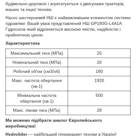
будівельно-дорожніх і агрегатуються з двигунами тракторів,
машин та іншої техніки.
Насос шестерневий НШ є найважливішим елементом системи
гідравліки. Вашій увазі представлений НШ GP180G-L4A1A
Гідросила який відрізняється високою якістю, надійністю і
прийнятною ціною.
Характеристика
Максимальний тиск (МПа)
25
Номінальний тиск (МПа)
20
Робочий об'єм (см3/об)
180
Макс. частота обертання
1920
(хв-1)
Мінімальна частота
500
обертання (хв-1)
Макс. пікове тиск (МПа)
28
Ми можемо підібрати аналог Європейського
виробництва!
Hydrolider
— найбільший гіпермаркет техніки в Україні!