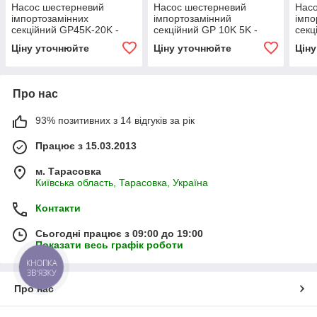
Насос шестерневий
Насос шестерневий
Нас
імпортозамінних
імпортозамінний
імпо
секційний GP45K-20K -
секційний GP 10K 5K -
секц
GP2.5K 45/2.5 K 20 R(L)
GP2K 10/1K 5 R(L)
GP2.
Ціну уточнюйте
Ціну уточнюйте
Цін
Про нас
93% позитивних з 14 відгуків за рік
Працює з 15.03.2013
м. Тарасовка
Київська область, Тарасовка, Україна
Контакти
Сьогодні працює з 09:00 до 19:00
Показати весь графік роботи
КНОПКА
ЗВ'ЯЗКУ
Про нас