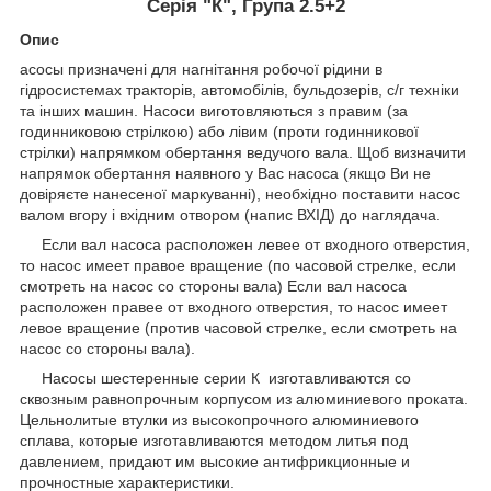
Серія "К", Група 2.5+2
Опис
асосы призначені для нагнітання робочої рідини в
гідросистемах тракторів, автомобілів, бульдозерів, с/г техніки
та інших машин. Насоси виготовляються з правим (за
годинниковою стрілкою) або лівим (проти годинникової
стрілки) напрямком обертання ведучого вала. Щоб визначити
напрямок обертання наявного у Вас насоса (якщо Ви не
довіряєте нанесеної маркуванні), необхідно поставити насос
валом вгору і вхідним отвором (напис ВХІД) до наглядача.
Если вал насоса расположен левее от входного отверстия,
то насос имеет правое вращение (по часовой cтрелке, если
смотреть на насос со стороны вала) Если вал насоса
расположен правее от входного отверстия, то насос имеет
левое вращение (против часовой стрелке, если смотреть на
насос со стороны вала).
Насосы шестеренные серии К изготавливаются со
сквозным равнопрочным корпусом из алюминиевого проката.
Цельнолитые втулки из высокопрочного алюминиевого
сплава, которые изготавливаются методом литья под
давлением, придают им высокие антифрикционные и
прочностные характеристики.