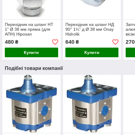
Перехідник на шланг НТ
Перехідник на шланг НД
Запч
1" Ø 38 мм пряма (для
90° 1¼” д Ø 38 мм Onay
алюм
АПН) Hiposan
Hidrolik
вісі
Maki
480
640
270
₴
₴
Купити
Купити
Подібні товари компанії