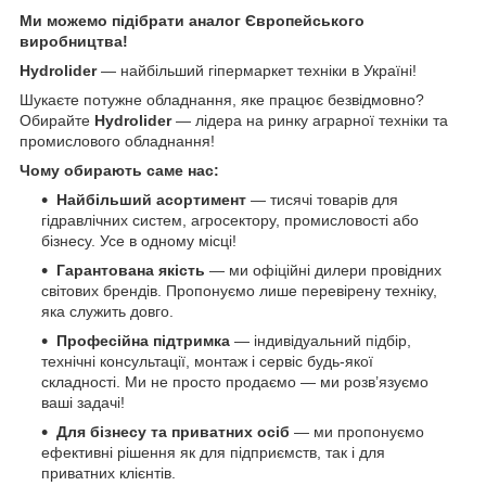
Ми можемо підібрати аналог Європейського
виробництва!
Hydrolider
— найбільший гіпермаркет техніки в Україні!
Шукаєте потужне обладнання, яке працює безвідмовно?
Обирайте
Hydrolider
— лідера на ринку аграрної техніки та
промислового обладнання!
Чому обирають саме нас:
Найбільший асортимент
— тисячі товарів для
гідравлічних систем, агросектору, промисловості або
бізнесу. Усе в одному місці!
Гарантована якість
— ми офіційні дилери провідних
світових брендів. Пропонуємо лише перевірену техніку,
яка служить довго.
Професійна підтримка
— індивідуальний підбір,
технічні консультації, монтаж і сервіс будь-якої
складності. Ми не просто продаємо — ми розв’язуємо
ваші задачі!
Для бізнесу та приватних осіб
— ми пропонуємо
ефективні рішення як для підприємств, так і для
приватних клієнтів.