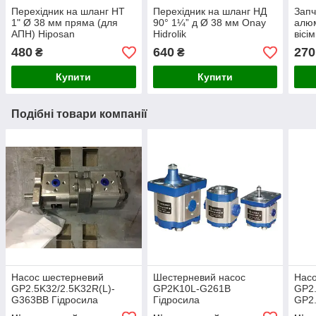
Перехідник на шланг НТ
Перехідник на шланг НД
Запч
1" Ø 38 мм пряма (для
90° 1¼” д Ø 38 мм Onay
алюм
АПН) Hiposan
Hidrolik
вісі
Maki
480
640
270
₴
₴
Купити
Купити
Подібні товари компанії
Насос шестерневий
Шестерневий насос
Нас
GP2.5K32/2.5K32R(L)-
GP2K10L-G261B
GP2.
G363BB Гідросила
Гідросила
GP2
Гідр