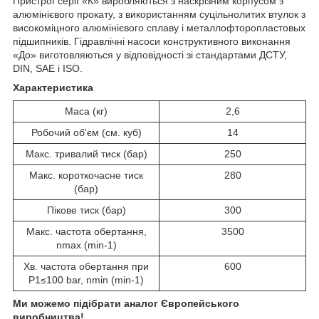
Пристрої серії «К» виробляються з наскрізним корпусом з
алюмінієвого прокату, з використанням суцільнолитих втулок з
високоміцного алюмінієвого сплаву і металлофторопластовых
підшипників. Гідравлічні насоси конструктивного виконання
«До» виготовляються у відповідності зі стандартами ДСТУ,
DIN, SAE і ISO.
Характеристика
Маса (кг)
2,6
Робочий об'єм (см. куб)
14
Макс. тривалий тиск (бар)
250
Макс. короткочасне тиск
280
(бар)
Пікове тиск (бар)
300
Макс. частота обертання,
3500
nmax (min-1)
Хв. частота обертання при
600
P1≤100 bar, nmin (min-1)
Ми можемо підібрати аналог Європейського
виробництва!