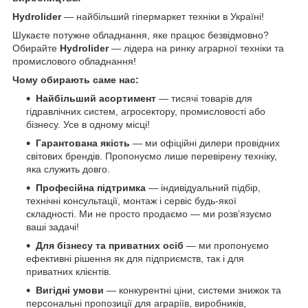
Hydrolider
— найбільший гіпермаркет техніки в Україні!
Шукаєте потужне обладнання, яке працює безвідмовно?
Обирайте
Hydrolider
— лідера на ринку аграрної техніки та
промислового обладнання!
Чому обирають саме нас:
Найбільший асортимент
— тисячі товарів для
гідравлічних систем, агросектору, промисловості або
бізнесу. Усе в одному місці!
Гарантована якість
— ми офіційні дилери провідних
світових брендів. Пропонуємо лише перевірену техніку,
яка служить довго.
Професійна підтримка
— індивідуальний підбір,
технічні консультації, монтаж і сервіс будь-якої
складності. Ми не просто продаємо — ми розв’язуємо
ваші задачі!
Для бізнесу та приватних осіб
— ми пропонуємо
ефективні рішення як для підприємств, так і для
приватних клієнтів.
Вигідні умови
— конкурентні ціни, системи знижок та
персональні пропозиції для аграріїв, виробників,