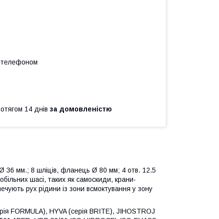
а телефоном
ротягом 14 днів
за домовленістю
Ø 36 мм.; 8 шліців, фланець Ø 80 мм; 4 отв. 12.5
обільних шасі, таких як самоскиди, крани-
ечують рух рідини із зони всмоктування у зону
ерія FORMULA), HYVA (серія BRITE), JIHOSTROJ