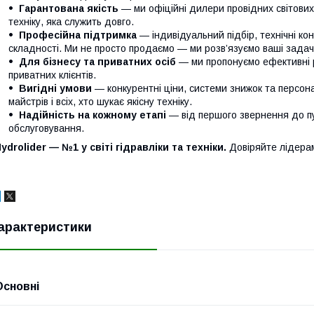
Гарантована якість
— ми офіційні дилери провідних світови
техніку, яка служить довго.
Професійна підтримка
— індивідуальний підбір, технічні кон
складності. Ми не просто продаємо — ми розв’язуємо ваші задачі
Для бізнесу та приватних осіб
— ми пропонуємо ефективні р
приватних клієнтів.
Вигідні умови
— конкурентні ціни, системи знижок та персонал
майстрів і всіх, хто шукає якісну техніку.
Надійність на кожному етапі
— від першого звернення до п
обслуговування.
ydrolider — №1 у світі гідравліки та техніки.
Довіряйте лідера
арактеристики
Основні