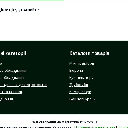
іна:
Ціну уточнюйте
і категорії
Каталоги товарів
ка
Міні-трактори
ве обладнання
Борони
е обладнання
Культиватори
бладнання для агротехніки
Трубогиби
а та навіски
Компресори
аднання
Баштові крани
Сайт створений на маркетплейсі
Prom.ua
Гідролідер - агротехніка, промислове та будівельне обладнання |
Поскаржитися на контент
|
Політ