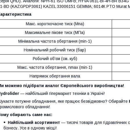
серія QHD). Аналоги: NPH-61 ISO OMFB; HYVA 061L-Bi-4H-BR B34
1-BD (KAZGPDP3061) KAZEL 33006151 GEMMA; 6014К PTO Murat M
Характеристика
Макс. короткочасне тиск (Мпа)
Максимальне пікове тиск (МПа)
Мінімальна частота обертання (min-1)
Номінальний робочий тиск (бар)
Робочий об'єм (см. куб)
Макс. частота обертання, nmax (min-1)
Напрямок обертання вала
Ми можемо підібрати аналог Європейського виробництва!
ydrolider
— найбільший гіпермаркет техніки в Україні!
укаєте потужне обладнання, яке працює безвідмовно? Обирайте
ромислового обладнання!
Чому обирають саме нас:
Найбільший асортимент
— тисячі товарів для гідравлічних 
бізнесу. Усе в одному місці!