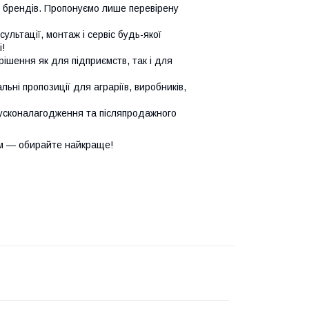
х брендів. Пропонуємо лише перевірену
сультації, монтаж і сервіс будь-якої
!
ішення як для підприємств, так і для
ьні пропозиції для аграріїв, виробників,
усконалагодження та післяпродажного
м — обирайте найкраще!