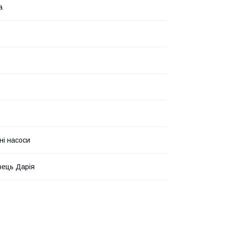
а
ні насоси
ець Дарія