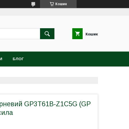
Кошик
Кошик
И
БЛОГ
рневий GP3T61B-Z1C5G (GP
сила