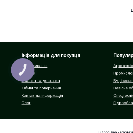
Ц
Інформація для покупця
Популярн
Про компанію
Агротехні
КНОПКА
ЗВ'ЯЗКУ
Відгуки
Промисло
Оплата та доставка
Будівельн
Обмін та повернення
Навісне о
Контактна інформація
Спецтехнік
Блог
Гідрообл