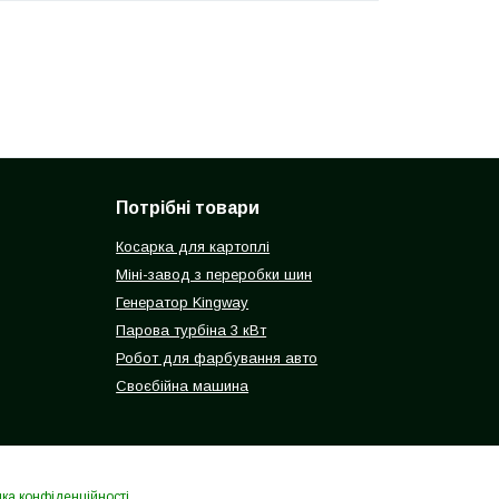
Потрібні товари
Косарка для картоплі
Міні-завод з переробки шин
Генератор Kingway
Парова турбіна 3 кВт
Робот для фарбування авто
Своєбійна машина
ика конфіденційності