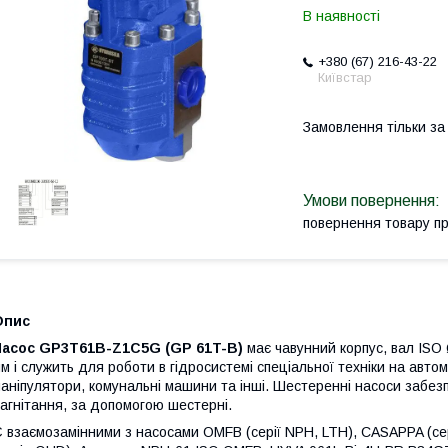
В наявності
+380 (67) 216-43-22
Київстар
Замовлення тільки з
повернення товару п
Опис
Насос GP3T61B-Z1C5G (GP 61T-B)
має чавунний корпус, вал ISO 
м і служить для роботи в гідросистемі спеціальної техніки на автом
аніпулятори, комунальні машини та інші. Шестеренні насоси забезп
агнітання, за допомогою шестерні.
 взаємозамінними з насосами OMFB (серії NPH, LTH), CASAPPA (с