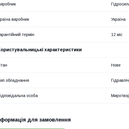
иробник
Гідросил
раїна виробник
Україна
арантійний термін
12 міс
Користувальницькі характеристики
Стан
Нове
ип обладнання
Гідравліч
ідповідальна особа
Миротвор
нформація для замовлення