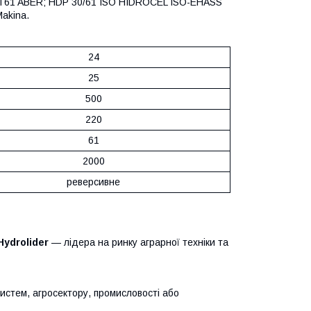
GT61 ABER; HDP 30/61 ISO HIDROCEL ISO-EHASS
akina.
24
25
500
220
61
2000
реверсивне
Hydrolider
— лідера на ринку аграрної техніки та
систем, агросектору, промисловості або