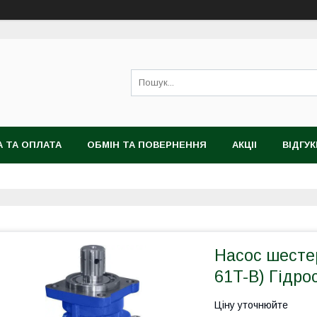
 ТА ОПЛАТА
ОБМІН ТА ПОВЕРНЕННЯ
АКЦІІ
ВІДГУК
Насос шесте
61T-B) Гідро
Ціну уточнюйте