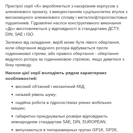
Пристрої серії «К» виробляються з наскрізним корпусом з
алюмінієвого прокату, з використанням суцільнолитих втулок з
високоміцного алюмінієвого сплаву і металлофторопластовых
підшипників. Гідравлічні насоси конструктивного виконання
«До» виготовляються у відповідності зі стандартами ДСТУ,
DIN, SAE і ISO.
Залежно від складання, виріб може бути лівого обертання,
коли обертання ведучого ротора відбувається проти
годинникової стрілки, або правого обертання - обертання
ведучого ротора за годинниковою стрілкою, якщо дивитися з
боку приводу.
Насоси цієї серії володіють рядом характерних
особливостей:
високий об'ємний і механічний ККД;
низький рівень шуму;
надійна робота в гідросистемах різних мобільних
машин;
габаритно-приєднувальні розміри відповідають
міжнародним стандартам SAE, DIN, EUROPEAN;
випускаються в типоразмерных групах GP1K, GP2K,