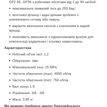
GP2.5K, GP3K з робочими обсягами від 1 до 90 см3/об;
максимальна тривалий тиск до 250 бар;
монтажні фланці і задні кришки зроблені з
алюмінієвого сплаву або чавуну;
варіанти виконання насосів з клапанами в задній
кришці;
можливість виконання з підшипниковим вузлом для
компенсації радіальних і осьових навантажень.
Характеристика
Робочий об'єм см3: 1,2
Обертання: ліве
Максимальний тиск: 25 MPa
Частота обертання (max): 4000 об/хв
Частота обертання (min): 750 об/хв
Вал: конус 1:8
Різьблення: 3/8 - 3/8
Маса: 0,85 кг
Ми можемо підібрати аналог Європейського