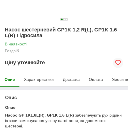
Насос шестерневий GP1K 1,2 R(L), GP1K 1.6
L(R) Гідросила
В наявності
Роздріб
Ціну уточнюйте
Опис
Характеристики
Доставка
Оплата
Умови п
Опис
Опис
Насос GP 1K1.6L(R), GP1K 1.6 L(R)
забезпечують рух рідини
із зони всмоктування у зону нагнітання, за допомогою
шестерні.