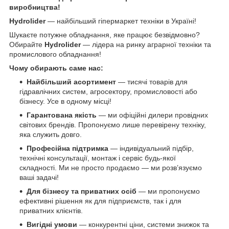
виробництва!
Hydrolider
— найбільший гіпермаркет техніки в Україні!
Шукаєте потужне обладнання, яке працює безвідмовно?
Обирайте
Hydrolider
— лідера на ринку аграрної техніки та
промислового обладнання!
Чому обирають саме нас:
Найбільший асортимент
— тисячі товарів для
гідравлічних систем, агросектору, промисловості або
бізнесу. Усе в одному місці!
Гарантована якість
— ми офіційні дилери провідних
світових брендів. Пропонуємо лише перевірену техніку,
яка служить довго.
Професійна підтримка
— індивідуальний підбір,
технічні консультації, монтаж і сервіс будь-якої
складності. Ми не просто продаємо — ми розв’язуємо
ваші задачі!
Для бізнесу та приватних осіб
— ми пропонуємо
ефективні рішення як для підприємств, так і для
приватних клієнтів.
Вигідні умови
— конкурентні ціни, системи знижок та