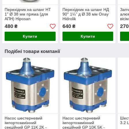
Перехідник на шланг НТ
Перехідник на шланг НД
Запч
1" Ø 38 мм пряма (для
90° 1¼” д Ø 38 мм Onay
алюм
АПН) Hiposan
Hidrolik
вісі
Maki
480
640
270
₴
₴
Купити
Купити
Подібні товари компанії
Насос шестерневий
Насос шестерневий
Шес
імпортозамінний
імпортозамінний
3.2 
секційний GP 11K 2K -
секційний GP 10K 5K -