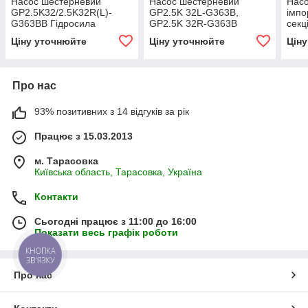
Насос шестерневий
Насос шестерневий
Нас
GP2.5K32/2.5K32R(L)-
GP2.5K 32L-G363B,
імпо
G363BB Гідросила
GP2.5K 32R-G363B
секц
Гідросила
GP2.
Ціну уточнюйте
Ціну уточнюйте
Цін
F-TJ
Про нас
93% позитивних з 14 відгуків за рік
Працює з 15.03.2013
м. Тарасовка
Київська область, Тарасовка, Україна
Контакти
Сьогодні працює з 11:00 до 16:00
Показати весь графік роботи
КНОПКА
ЗВ'ЯЗКУ
Про нас