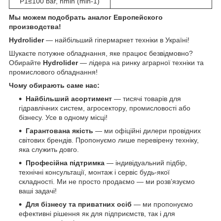
P1≤100 bar, nmin (min-1)
Мы можем подобрать аналог Европейского
производства!
Hydrolider
— найбільший гіпермаркет техніки в Україні!
Шукаєте потужне обладнання, яке працює безвідмовно?
Обирайте
Hydrolider
— лідера на ринку аграрної техніки та
промислового обладнання!
Чому обирають саме нас:
Найбільший асортимент
— тисячі товарів для
гідравлічних систем, агросектору, промисловості або
бізнесу. Усе в одному місці!
Гарантована якість
— ми офіційні дилери провідних
світових брендів. Пропонуємо лише перевірену техніку,
яка служить довго.
Професійна підтримка
— індивідуальний підбір,
технічні консультації, монтаж і сервіс будь-якої
складності. Ми не просто продаємо — ми розв’язуємо
ваші задачі!
Для бізнесу та приватних осіб
— ми пропонуємо
ефективні рішення як для підприємств, так і для