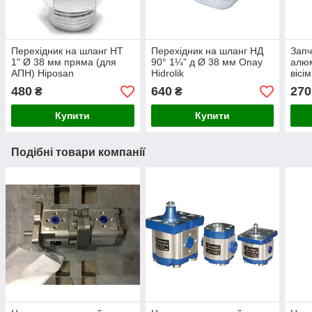
Перехідник на шланг НТ
Перехідник на шланг НД
Запч
1" Ø 38 мм пряма (для
90° 1¼” д Ø 38 мм Onay
алюм
АПН) Hiposan
Hidrolik
вісі
Maki
480
640
270
₴
₴
Купити
Купити
Подібні товари компанії