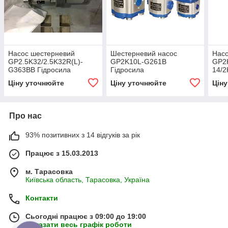
Насос шестерневий
Шестерневий насос
Нас
GP2.5K32/2.5K32R(L)-
GP2K10L-G261B
GP2
G363BB Гідросила
Гідросила
14/
Гідр
Ціну уточнюйте
Ціну уточнюйте
Цін
Про нас
93% позитивних з 14 відгуків за рік
Працює з 15.03.2013
м. Тарасовка
Київська область, Тарасовка, Україна
Контакти
Сьогодні працює з 09:00 до 19:00
Показати весь графік роботи