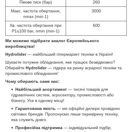
Пікове тиск (бар)
260
Макс. частота обертання,
3000
nmax (min-1)
Хв. частота обертання при
600
P1≤100 bar, nmin (min-1)
Ми можемо підібрати аналог Європейського
виробництва!
Hydrolider
— найбільший гіпермаркет техніки в Україні!
Шукаєте потужне обладнання, яке працює безвідмовно?
Обирайте
Hydrolider
— лідера на ринку аграрної техніки та
промислового обладнання!
Чому обирають саме нас:
Найбільший асортимент
— тисячі товарів для
гідравлічних систем, агросектору, промисловості або
бізнесу. Усе в одному місці!
Гарантована якість
— ми офіційні дилери провідних
світових брендів. Пропонуємо лише перевірену техніку,
яка служить довго.
Професійна підтримка
— індивідуальний підбір,