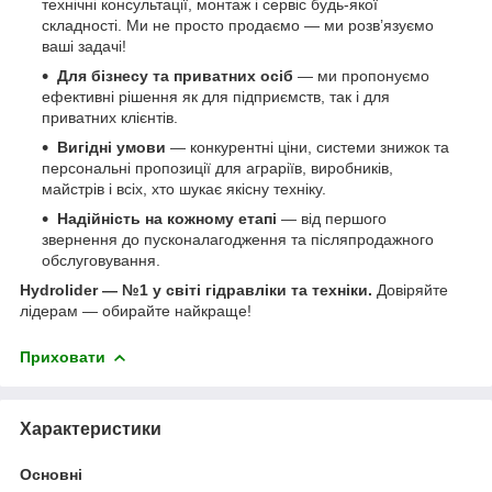
технічні консультації, монтаж і сервіс будь-якої
складності. Ми не просто продаємо — ми розв’язуємо
ваші задачі!
Для бізнесу та приватних осіб
— ми пропонуємо
ефективні рішення як для підприємств, так і для
приватних клієнтів.
Вигідні умови
— конкурентні ціни, системи знижок та
персональні пропозиції для аграріїв, виробників,
майстрів і всіх, хто шукає якісну техніку.
Надійність на кожному етапі
— від першого
звернення до пусконалагодження та післяпродажного
обслуговування.
Hydrolider — №1 у світі гідравліки та техніки.
Довіряйте
лідерам — обирайте найкраще!
Приховати
Характеристики
Основні