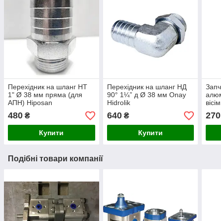
Перехідник на шланг НТ
Перехідник на шланг НД
Запч
1" Ø 38 мм пряма (для
90° 1¼” д Ø 38 мм Onay
алюм
АПН) Hiposan
Hidrolik
вісі
Maki
480
640
270
₴
₴
Купити
Купити
Подібні товари компанії