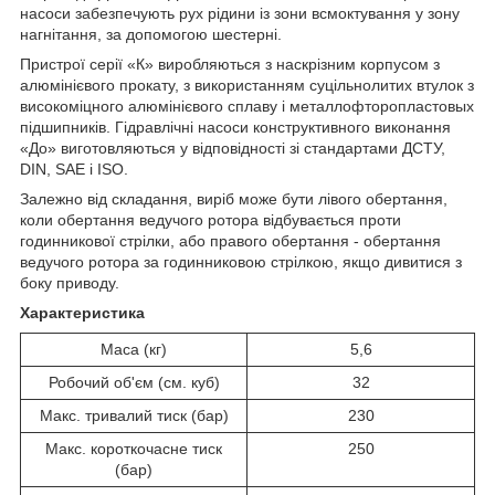
насоси забезпечують рух рідини із зони всмоктування у зону
нагнітання, за допомогою шестерні.
Пристрої серії «К» виробляються з наскрізним корпусом з
алюмінієвого прокату, з використанням суцільнолитих втулок з
високоміцного алюмінієвого сплаву і металлофторопластовых
підшипників. Гідравлічні насоси конструктивного виконання
«До» виготовляються у відповідності зі стандартами ДСТУ,
DIN, SAE і ISO.
Залежно від складання, виріб може бути лівого обертання,
коли обертання ведучого ротора відбувається проти
годинникової стрілки, або правого обертання - обертання
ведучого ротора за годинниковою стрілкою, якщо дивитися з
боку приводу.
Характеристика
Маса (кг)
5,6
Робочий об'єм (см. куб)
32
Макс. тривалий тиск (бар)
230
Макс. короткочасне тиск
250
(бар)