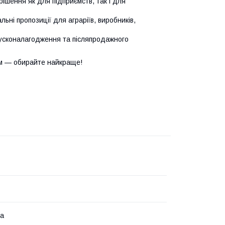
ішення як для підприємств, так і для
ьні пропозиції для аграріїв, виробників,
усконалагодження та післяпродажного
м — обирайте найкраще!
на