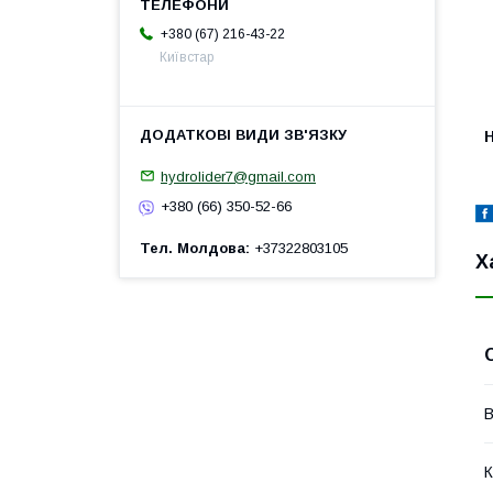
+380 (67) 216-43-22
Київстар
H
hydrolider7@gmail.com
+380 (66) 350-52-66
Тел. Молдова
+37322803105
Х
В
К