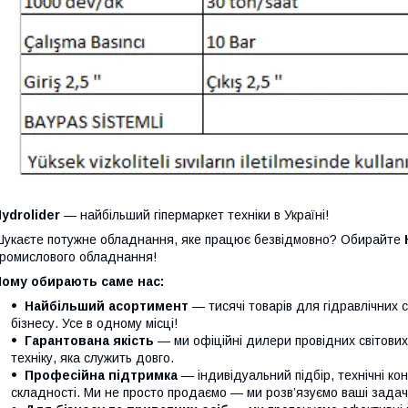
ydrolider
— найбільший гіпермаркет техніки в Україні!
укаєте потужне обладнання, яке працює безвідмовно? Обирайте
ромислового обладнання!
Чому обирають саме нас:
Найбільший асортимент
— тисячі товарів для гідравлічних 
бізнесу. Усе в одному місці!
Гарантована якість
— ми офіційні дилери провідних світови
техніку, яка служить довго.
Професійна підтримка
— індивідуальний підбір, технічні кон
складності. Ми не просто продаємо — ми розв’язуємо ваші задачі