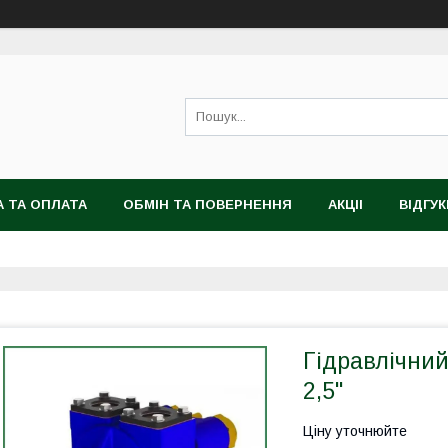
 ТА ОПЛАТА
ОБМІН ТА ПОВЕРНЕННЯ
АКЦІІ
ВІДГУК
Гідравлічний
2,5"
Ціну уточнюйте