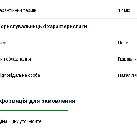
арантійний термін
12 міс
Користувальницькі характеристики
Стан
Нове
ип обладнання
Гідравліч
ідповідальна особа
Наталія Ф
нформація для замовлення
іна:
Ціну уточнюйте