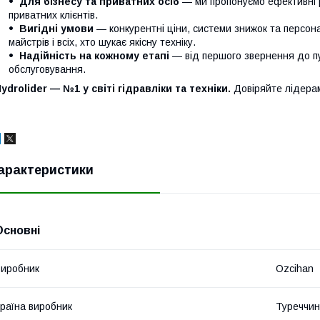
Для бізнесу та приватних осіб
— ми пропонуємо ефективні р
приватних клієнтів.
Вигідні умови
— конкурентні ціни, системи знижок та персонал
майстрів і всіх, хто шукає якісну техніку.
Надійність на кожному етапі
— від першого звернення до п
обслуговування.
ydrolider — №1 у світі гідравліки та техніки.
Довіряйте лідера
арактеристики
Основні
иробник
Ozcihan
раїна виробник
Туреччи