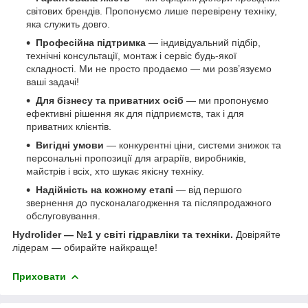
світових брендів. Пропонуємо лише перевірену техніку,
яка служить довго.
Професійна підтримка
— індивідуальний підбір,
технічні консультації, монтаж і сервіс будь-якої
складності. Ми не просто продаємо — ми розв’язуємо
ваші задачі!
Для бізнесу та приватних осіб
— ми пропонуємо
ефективні рішення як для підприємств, так і для
приватних клієнтів.
Вигідні умови
— конкурентні ціни, системи знижок та
персональні пропозиції для аграріїв, виробників,
майстрів і всіх, хто шукає якісну техніку.
Надійність на кожному етапі
— від першого
звернення до пусконалагодження та післяпродажного
обслуговування.
Hydrolider — №1 у світі гідравліки та техніки.
Довіряйте
лідерам — обирайте найкраще!
Приховати