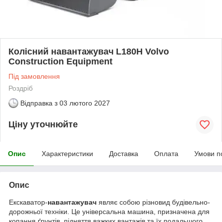
Колісний навантажувач L180H Volvo
Construction Equipment
Під замовлення
Роздріб
Відправка з
03 лютого 2027
Ціну уточнюйте
Опис
Характеристики
Доставка
Оплата
Умови п
Опис
Екскаватор-
навантажувач
являє собою різновид будівельно-
дорожньої техніки. Це універсальна машина, призначена для
копання ґрунтів, підняття важких вантажів та їх подальшого