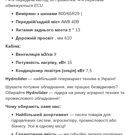
обмежується ECU
Виміряно з шинами
800/65R29 (
Передній/задній міст
AWB 40B
Хитання заднього моста ± °
13
Дорожній просвіт
, мм 610
Кабіна:
Вентиляція м3/хв
9
Потужність нагріву, кВт
16
Кондиціонер повітря (опція) кВт
7,5
Hydrolider
— найбільший гіпермаркет техніки в Україні!
Шукаєте потужне обладнання, яке працює безвідмовно?
Обирайте
Hydrolider
— лідера на ринку аграрної техніки та
промислового обладнання!
Чому обирають саме нас:
Найбільший асортимент
— тисячі товарів для
гідравлічних систем, агросектору, промисловості або
бізнесу. Усе в одному місці!
Гарантована якість
— ми офіційні дилери провідних