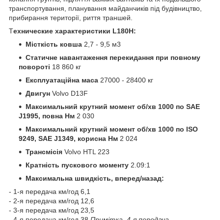
транспортування, планування майданчиків під будівництво,
прибирання території, риття траншей.
Т
ехнические характеристики L180H:
Місткість ковша
2,7 - 9,5 м3
Статичне навантаження перекидання при повному
повороті
18 860 кг
Експлуатаційна маса
27000 - 28400 кг
Двигун
Volvo D13F
Максимальний крутний момент об/хв 1000 по SAE
J1995, повна Нм
2 030
Максимальний крутний момент об/хв 1000 по ISO
9249, SAE J1349, корисна Нм
2 024
Трансмісія
Volvo HTL 223
Кратність пускового моменту
2.09:1
Максимальна швидкість, вперед/назад:
- 1-я передача км/год 6,1
- 2-я передача км/год 12,6
- 3-я передача км/год 23,5
- 4-я передача км/год 38
Примітка. 4-я передача