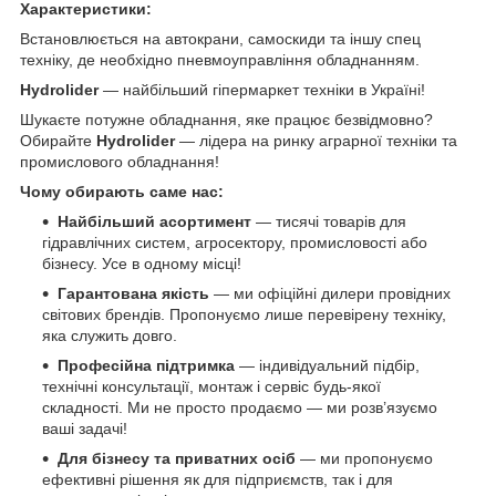
Характеристики:
Встановлюється на автокрани, самоскиди та іншу спец
техніку, де необхідно пневмоуправління обладнанням.
Hydrolider
— найбільший гіпермаркет техніки в Україні!
Шукаєте потужне обладнання, яке працює безвідмовно?
Обирайте
Hydrolider
— лідера на ринку аграрної техніки та
промислового обладнання!
Чому обирають саме нас:
Найбільший асортимент
— тисячі товарів для
гідравлічних систем, агросектору, промисловості або
бізнесу. Усе в одному місці!
Гарантована якість
— ми офіційні дилери провідних
світових брендів. Пропонуємо лише перевірену техніку,
яка служить довго.
Професійна підтримка
— індивідуальний підбір,
технічні консультації, монтаж і сервіс будь-якої
складності. Ми не просто продаємо — ми розв’язуємо
ваші задачі!
Для бізнесу та приватних осіб
— ми пропонуємо
ефективні рішення як для підприємств, так і для