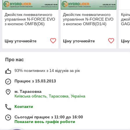
Джойстик пневматичного
Джойстик пневматичного
Кріп
управління N-FORCE EVO
управління N-FORCE EVO
джой
з кнопкою OMFB(D6)
з кнопкою OMFB(D1/4)
GAG
(кран підйому кузова)
(кран підйому кузова)
Ціну уточнюйте
Ціну уточнюйте
Цін
Про нас
93% позитивних з 14 відгуків за рік
Працює з 15.03.2013
м. Тарасовка
Київська область, Тарасовка, Україна
Контакти
Сьогодні працює з 11:00 до 16:00
Показати весь графік роботи