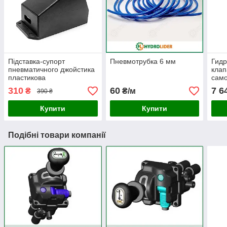
Підставка-супорт
Пневмотрубка 6 мм
Гид
пневматичного джойстика
клап
пластикова
само
310
60
7 6
₴
₴/м
390 ₴
Купити
Купити
Подібні товари компанії