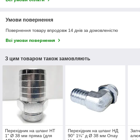
Умови повернення
Повернення товару впродовж 14 днів за домовленістю
Всі умови повернення
З цим товаром також замовляють
Перехідник на шланг НТ
Перехідник на шланг НД
Запч
1" Ø 38 мм пряма (для
90° 1¼” д Ø 38 мм Onay
алюм