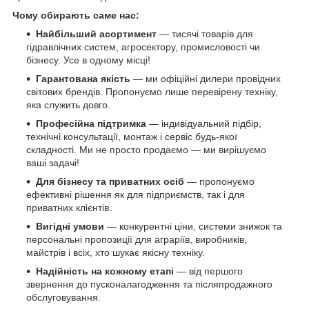
Чому обирають саме нас:
Найбільший асортимент
— тисячі товарів для
гідравлічних систем, агросектору, промисловості чи
бізнесу. Усе в одному місці!
Гарантована якість
— ми офіційні дилери провідних
світових брендів. Пропонуємо лише перевірену техніку,
яка служить довго.
Професійна підтримка
— індивідуальний підбір,
технічні консультації, монтаж і сервіс будь-якої
складності. Ми не просто продаємо — ми вирішуємо
ваші задачі!
Для бізнесу та приватних осіб
— пропонуємо
ефективні рішення як для підприємств, так і для
приватних клієнтів.
Вигідні умови
— конкурентні ціни, системи знижок та
персональні пропозиції для аграріїв, виробників,
майстрів і всіх, хто шукає якісну техніку.
Надійність на кожному етапі
— від першого
звернення до пусконалагодження та післяпродажного
обслуговування.