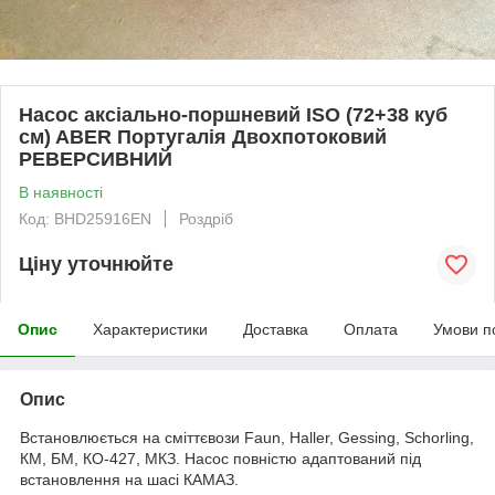
Насос аксіально-поршневий ISO (72+38 куб
см) ABER Португалія Двохпотоковий
РЕВЕРСИВНИЙ
В наявності
Код: BHD25916EN
Роздріб
Ціну уточнюйте
Опис
Характеристики
Доставка
Оплата
Умови п
Опис
Встановлюється на сміттєвози Faun, Haller, Gessing, Schorling,
КМ, БМ, КО-427, МКЗ. Насос повністю адаптований під
встановлення на шасі КАМАЗ.