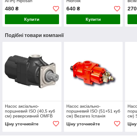
АПН) Hiposan
Hidrolik
вісі
Maki
480
640
270
₴
₴
Купити
Купити
Подібні товари компанії
Насос аксіально-
Насос аксіально-
Насо
поршневий ISO (40,5 куб
поршневий ISO (51+51 куб
порш
см) реверсивний OMFB
см) Bezares Іспанія
см) 
Італія з похилим диском
Двохпотоковий
пох
Ціну уточнюйте
Ціну уточнюйте
Цін
10800603824
РЕВЕРСИВНИЙ