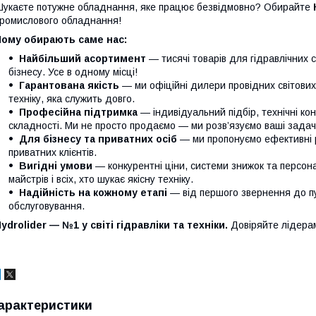
укаєте потужне обладнання, яке працює безвідмовно? Обирайте
ромислового обладнання!
Чому обирають саме нас:
Найбільший асортимент
— тисячі товарів для гідравлічних 
бізнесу. Усе в одному місці!
Гарантована якість
— ми офіційні дилери провідних світови
техніку, яка служить довго.
Професійна підтримка
— індивідуальний підбір, технічні кон
складності. Ми не просто продаємо — ми розв’язуємо ваші задачі
Для бізнесу та приватних осіб
— ми пропонуємо ефективні р
приватних клієнтів.
Вигідні умови
— конкурентні ціни, системи знижок та персонал
майстрів і всіх, хто шукає якісну техніку.
Надійність на кожному етапі
— від першого звернення до п
обслуговування.
ydrolider — №1 у світі гідравліки та техніки.
Довіряйте лідера
арактеристики