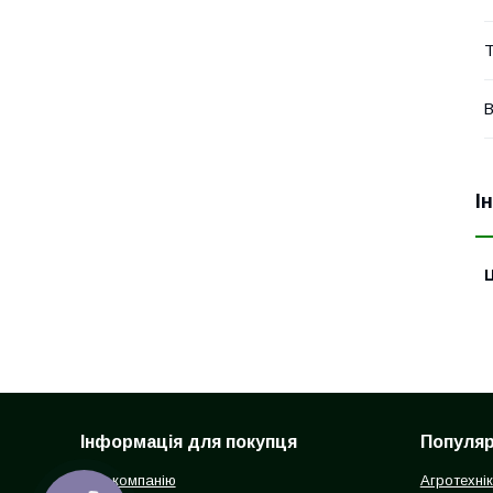
Т
В
І
Ц
Інформація для покупця
Популярн
Про компанію
Агротехні