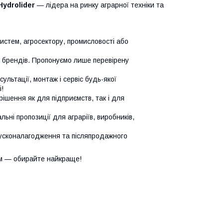
Hydrolider
— лідера на ринку аграрної техніки та
систем, агросектору, промисловості або
х брендів. Пропонуємо лише перевірену
сультації, монтаж і сервіс будь-якої
!
ішення як для підприємств, так і для
ьні пропозиції для аграріїв, виробників,
усконалагодження та післяпродажного
м — обирайте найкраще!