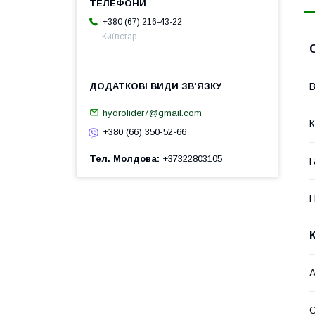
+380 (67) 216-43-22
Київстар
В
hydrolider7@gmail.com
К
+380 (66) 350-52-66
Тел. Молдова
+37322803105
Г
Н
А