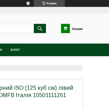
Кошик
Кошик
И
БЛОГ
ний ISO (125 куб см) лівий
OMFB Італія 10501111261