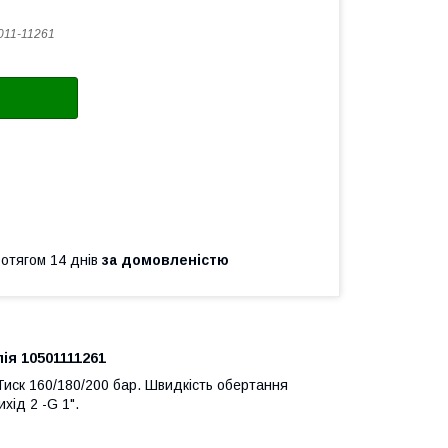
011-11261
ротягом 14 днів
за домовленістю
ія 10501111261
 Тиск 160/180/200 бар. Швидкість обертання
хід 2 -G 1".