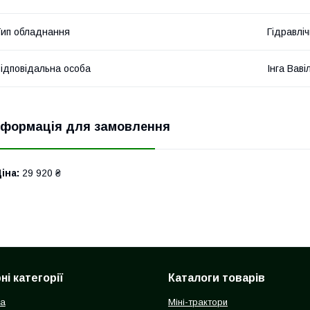
ип обладнання
Гідравліч
ідповідальна особа
Інга Ваві
нформація для замовлення
іна:
29 920 ₴
і категорії
Каталоги товарів
ка
Міні-трактори