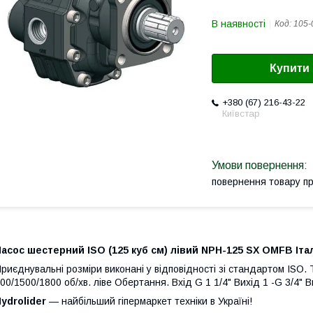
В наявності
Код:
105-
Купити
+380 (67) 216-43-22
Київстар
повернення товару п
асос шестерний ISO (125 куб см) лівий NPH-125 SX OMFB Італ
риєднувальні розміри виконані у відповідності зі стандартом ISO.
00/1500/1800 об/хв. ліве Обертання. Вхід G 1 1/4" Вихід 1 -G 3/4" Ви
ydrolider
— найбільший гіпермаркет техніки в Україні!