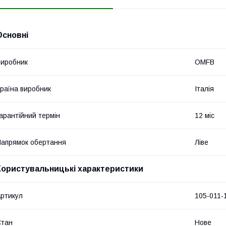
Основні
иробник
OMFB
раїна виробник
Італія
арантійний термін
12 міс
апрямок обертання
Ліве
Користувальницькі характеристики
ртикул
105-011-
Стан
Нове