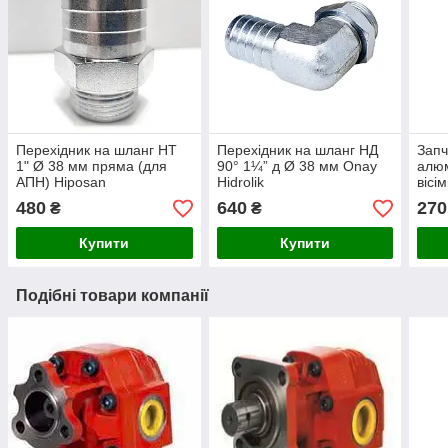
Перехідник на шланг НТ
Перехідник на шланг НД
Запч
1" Ø 38 мм пряма (для
90° 1¼” д Ø 38 мм Onay
алюм
АПН) Hiposan
Hidrolik
вісі
Maki
480
640
270
₴
₴
Купити
Купити
Подібні товари компанії