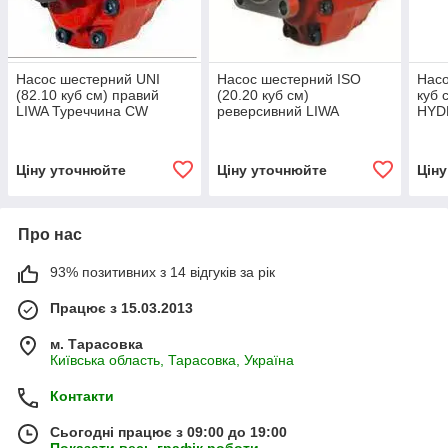
Насос шестерний UNI
Насос шестерний ISO
Насо
(82.10 куб см) правий
(20.20 куб см)
куб 
LIWA Туреччина СW
реверсивний LIWA
HYD
(Аналог NPH-82 105-011-
Туреччина CW/СCW
023
00826 OMFB)
(Аналог NPLH-20 OMFB
Італія)
Ціну уточнюйте
Ціну уточнюйте
Цін
Про нас
93% позитивних з 14 відгуків за рік
Працює з 15.03.2013
м. Тарасовка
Київська область, Тарасовка, Україна
Контакти
Сьогодні працює з 09:00 до 19:00