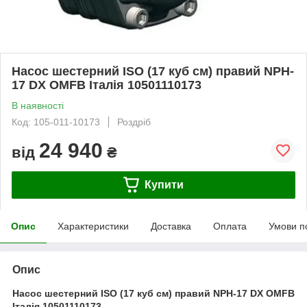
Насос шестерний ISO (17 куб см) правий NPH-
17 DX OMFB Італія 10501110173
В наявності
Код: 105-011-10173
Роздріб
24 940
від
₴
Купити
Опис
Характеристики
Доставка
Оплата
Умови п
Опис
Насос шестерний ISO (17 куб см) правий NPH-17 DX OMFB
Італія 10501110173