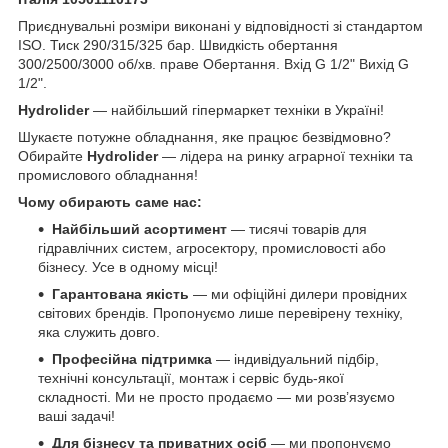
Приєднувальні розміри виконані у відповідності зі стандартом
ISO. Тиск 290/315/325 бар. Швидкість обертання
300/2500/3000 об/хв. праве Обертання. Вхід G 1/2" Вихід G
1/2".
Hydrolider
— найбільший гіпермаркет техніки в Україні!
Шукаєте потужне обладнання, яке працює безвідмовно?
Обирайте
Hydrolider
— лідера на ринку аграрної техніки та
промислового обладнання!
Чому обирають саме нас:
Найбільший асортимент
— тисячі товарів для
гідравлічних систем, агросектору, промисловості або
бізнесу. Усе в одному місці!
Гарантована якість
— ми офіційні дилери провідних
світових брендів. Пропонуємо лише перевірену техніку,
яка служить довго.
Професійна підтримка
— індивідуальний підбір,
технічні консультації, монтаж і сервіс будь-якої
складності. Ми не просто продаємо — ми розв’язуємо
ваші задачі!
Для бізнесу та приватних осіб
— ми пропонуємо