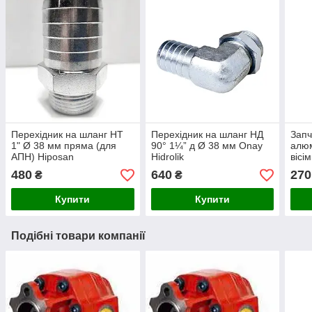
Перехідник на шланг НТ
Перехідник на шланг НД
Запч
1" Ø 38 мм пряма (для
90° 1¼” д Ø 38 мм Onay
алюм
АПН) Hiposan
Hidrolik
вісі
Maki
480
640
270
₴
₴
Купити
Купити
Подібні товари компанії