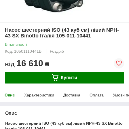
Насос шестерний ISO (43 куб см) лівий NPH-
43 SX Binotto Італія 105-011-10441
В наявності
Код: 10501110441BI
Роздріб
16 610
від
₴
Купити
Опис
Характеристики
Доставка
Оплата
Умови п
Опис
Насос шестерний ISO (43 куб см) лівий NPH-43 SX Binotto
Італія 105-011-10441.