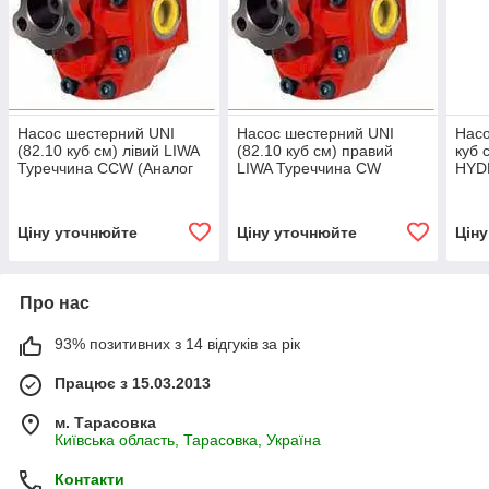
Насос шестерний UNI
Насос шестерний UNI
Насо
(82.10 куб см) лівий LIWA
(82.10 куб см) правий
куб 
Туреччина СCW (Аналог
LIWA Туреччина СW
HYD
NPH-82 105-011-00835
(Аналог NPH-82 105-011-
023
OMFB)
00826 OMFB)
Ціну уточнюйте
Ціну уточнюйте
Цін
Про нас
93% позитивних з 14 відгуків за рік
Працює з 15.03.2013
м. Тарасовка
Київська область, Тарасовка, Україна
Контакти