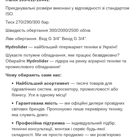
Приєднувальні розміри виконані у відповідності зі стандартом
ISO.
Тиск 270/290/300 бар.
Швидкість обертання 300/2000/2500 об/хв.
Ліве обертання. Вхід G 3/4" Вихід G 3/4".
Hydrolider
— найбільший гіпермаркет техніки в Україні!
Шукаєте потужне обладнання, яке працює безвідмовно?
Обирайте
Hydrolider
— лідера на ринку аграрної техніки та
промислового обладнання!
Чому обирають саме нас:
Найбільший асортимент
— тисячі товарів для
гідравлічних систем, агросектору, промисловості або
бізнесу. Усе в одному місці!
Гарантована якість
— ми офіційні дилери провідних
світових брендів. Пропонуємо лише перевірену техніку,
яка служить довго.
Професійна підтримка
— індивідуальний підбір,
технічні консультації, монтаж і сервіс будь-якої
складності. Ми не просто продаємо — ми розв’язуємо