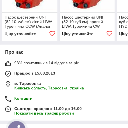
Насос шестерний UNI
Насос шестерний UNI
Насо
(82.10 куб см) лівий LIWA
(82.10 куб см) правий
куб 
Туреччина СCW (Аналог
LIWA Туреччина СW
HYD
NPH-82 105-011-00835
(Аналог NPH-82 105-011-
023
Ціну уточнюйте
Ціну уточнюйте
Цін
OMFB)
00826 OMFB)
Про нас
93% позитивних з 14 відгуків за рік
Працює з 15.03.2013
м. Тарасовка
Київська область, Тарасовка, Україна
Контакти
Сьогодні працює з 11:00 до 16:00
Показати весь графік роботи