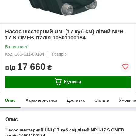
Насос шестерний UNI (17 куб см) лівий NPH-
17 S OMFB Італія 10501100184
В наявності
Код: 105-011-00184
Роздріб
17 660
від
₴
Купити
Опис
Характеристики
Доставка
Оплата
Умови п
Опис
Насос шестерний UNI (17 куб см) лівий NPH-17 S OMFB
Італія 10501100184