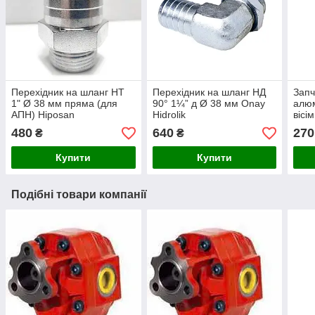
Перехідник на шланг НТ
Перехідник на шланг НД
Запч
1" Ø 38 мм пряма (для
90° 1¼” д Ø 38 мм Onay
алюм
АПН) Hiposan
Hidrolik
вісі
Maki
480
640
270
₴
₴
Купити
Купити
Подібні товари компанії