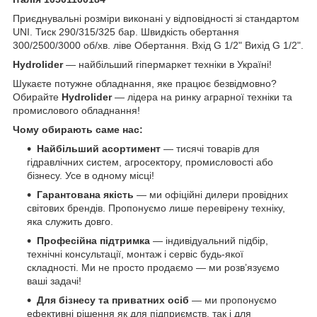
Приєднувальні розміри виконані у відповідності зі стандартом
UNI. Тиск 290/315/325 бар. Швидкість обертання
300/2500/3000 об/хв. ліве Обертання. Вхід G 1/2" Вихід G 1/2".
Hydrolider
— найбільший гіпермаркет техніки в Україні!
Шукаєте потужне обладнання, яке працює безвідмовно?
Обирайте
Hydrolider
— лідера на ринку аграрної техніки та
промислового обладнання!
Чому обирають саме нас:
Найбільший асортимент
— тисячі товарів для
гідравлічних систем, агросектору, промисловості або
бізнесу. Усе в одному місці!
Гарантована якість
— ми офіційні дилери провідних
світових брендів. Пропонуємо лише перевірену техніку,
яка служить довго.
Професійна підтримка
— індивідуальний підбір,
технічні консультації, монтаж і сервіс будь-якої
складності. Ми не просто продаємо — ми розв’язуємо
ваші задачі!
Для бізнесу та приватних осіб
— ми пропонуємо
ефективні рішення як для підприємств, так і для