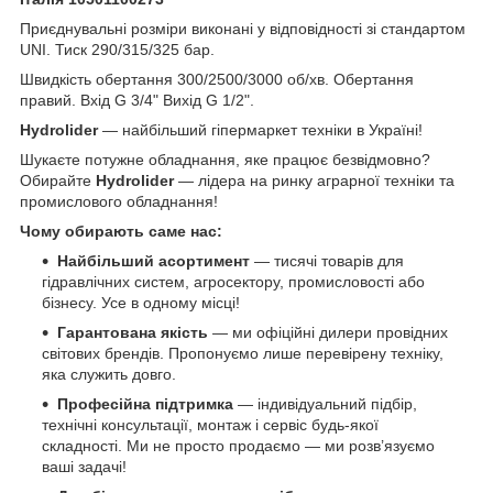
Приєднувальні розміри виконані у відповідності зі стандартом
UNI. Тиск 290/315/325 бар.
Швидкість обертання 300/2500/3000 об/хв. Обертання
правий. Вхід G 3/4" Вихід G 1/2".
Hydrolider
— найбільший гіпермаркет техніки в Україні!
Шукаєте потужне обладнання, яке працює безвідмовно?
Обирайте
Hydrolider
— лідера на ринку аграрної техніки та
промислового обладнання!
Чому обирають саме нас:
Найбільший асортимент
— тисячі товарів для
гідравлічних систем, агросектору, промисловості або
бізнесу. Усе в одному місці!
Гарантована якість
— ми офіційні дилери провідних
світових брендів. Пропонуємо лише перевірену техніку,
яка служить довго.
Професійна підтримка
— індивідуальний підбір,
технічні консультації, монтаж і сервіс будь-якої
складності. Ми не просто продаємо — ми розв’язуємо
ваші задачі!