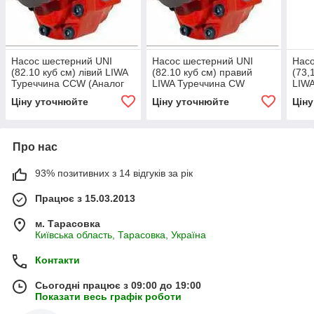
Насос шестерний UNI
Насос шестерний UNI
Насо
(82.10 куб см) лівий LIWA
(82.10 куб см) правий
(73,
Туреччина СCW (Аналог
LIWA Туреччина СW
LIWA
NPH-82 105-011-00835
(Аналог NPH-82 105-011-
NPH-
Ціну уточнюйте
Ціну уточнюйте
Цін
OMFB)
00826 OMFB)
OMF
Про нас
93% позитивних з 14 відгуків за рік
Працює з 15.03.2013
м. Тарасовка
Київська область, Тарасовка, Україна
Контакти
Сьогодні працює з 09:00 до 19:00
Показати весь графік роботи