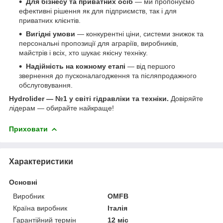
Для бізнесу та приватних осіб
— ми пропонуємо
ефективні рішення як для підприємств, так і для
приватних клієнтів.
Вигідні умови
— конкурентні ціни, системи знижок та
персональні пропозиції для аграріїв, виробників,
майстрів і всіх, хто шукає якісну техніку.
Надійність на кожному етапі
— від першого
звернення до пусконалагодження та післяпродажного
обслуговування.
Hydrolider — №1 у світі гідравліки та техніки.
Довіряйте
лідерам — обирайте найкраще!
Приховати
Характеристики
Основні
Виробник
OMFB
Країна виробник
Італія
Гарантійний термін
12 міс