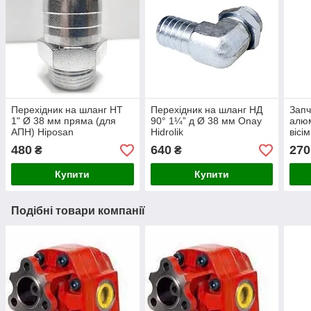
Перехідник на шланг НТ
Перехідник на шланг НД
Запч
1" Ø 38 мм пряма (для
90° 1¼” д Ø 38 мм Onay
алюм
АПН) Hiposan
Hidrolik
вісі
Maki
480
640
270
₴
₴
Купити
Купити
Подібні товари компанії