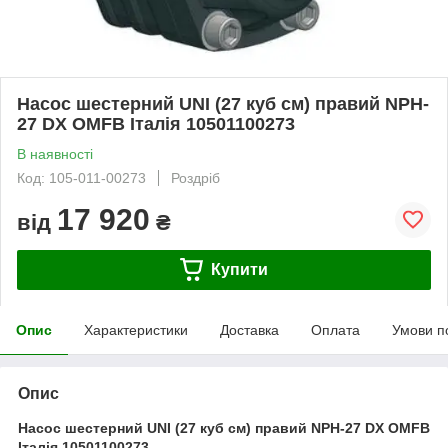
Насос шестерний UNI (27 куб см) правий NPH-
27 DX OMFB Італія 10501100273
В наявності
Код: 105-011-00273
Роздріб
17 920
від
₴
Купити
Опис
Характеристики
Доставка
Оплата
Умови п
Опис
Насос шестерний UNI (27 куб см) правий NPH-27 DX OMFB
Італія 10501100273