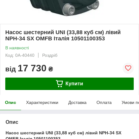
Насос шестерний UNI (33,88 куб см) лівий
NPH-34 SX OMFB Італія 10501100353
В наявності
Код: 0А-40440
Роздріб
17 730
від
₴
Купити
Опис
Характеристики
Доставка
Оплата
Умови п
Опис
Насос шестерний UNI (33,88 куб см) лівий NPH-34 SX
OMFB Італія 10501100353