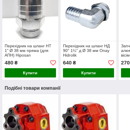
Перехідник на шланг НТ
Перехідник на шланг НД
Запч
1" Ø 38 мм пряма (для
90° 1¼” д Ø 38 мм Onay
алюм
АПН) Hiposan
Hidrolik
вісі
Maki
480
640
270
₴
₴
Купити
Купити
Подібні товари компанії