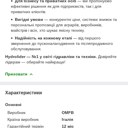
Для бізнесу та приватних осіб
— ми пропонуємо
ефективні рішення як для підприємств, так і для
приватних клієнтів.
Вигідні умови
— конкурентні ціни, системи знижок та
персональні пропозиції для аграріїв, виробників,
майстрів і всіх, хто шукає якісну техніку.
Надійність на кожному етапі
— від першого
звернення до пусконалагодження та післяпродажного
обслуговування.
Hydrolider — №1 у світі гідравліки та техніки.
Довіряйте
лідерам — обирайте найкраще!
Приховати
Характеристики
Основні
Виробник
OMFB
Країна виробник
Італія
Гарантійний термін
12 міс