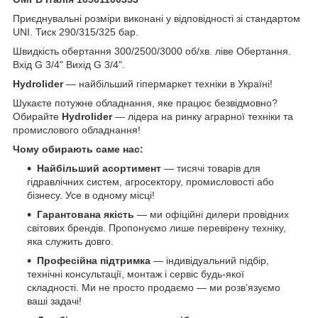
Приєднувальні розміри виконані у відповідності зі стандартом
UNI. Тиск 290/315/325 бар.
Швидкість обертання 300/2500/3000 об/хв. ліве Обертання.
Вхід G 3/4" Вихід G 3/4".
Hydrolider
— найбільший гіпермаркет техніки в Україні!
Шукаєте потужне обладнання, яке працює безвідмовно?
Обирайте
Hydrolider
— лідера на ринку аграрної техніки та
промислового обладнання!
Чому обирають саме нас:
Найбільший асортимент
— тисячі товарів для
гідравлічних систем, агросектору, промисловості або
бізнесу. Усе в одному місці!
Гарантована якість
— ми офіційні дилери провідних
світових брендів. Пропонуємо лише перевірену техніку,
яка служить довго.
Професійна підтримка
— індивідуальний підбір,
технічні консультації, монтаж і сервіс будь-якої
складності. Ми не просто продаємо — ми розв’язуємо
ваші задачі!