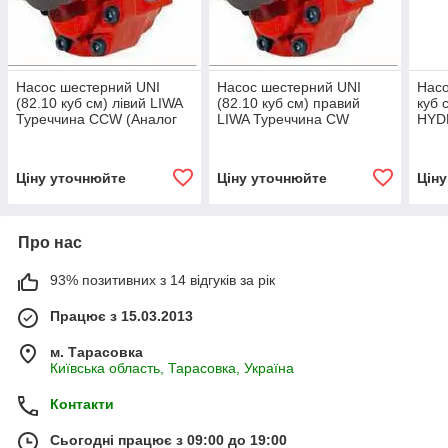
Насос шестерний UNI
Насос шестерний UNI
Насо
(82.10 куб см) лівий LIWA
(82.10 куб см) правий
куб 
Туреччина СCW (Аналог
LIWA Туреччина СW
HYD
NPH-82 105-011-00835
(Аналог NPH-82 105-011-
023
OMFB)
00826 OMFB)
Ціну уточнюйте
Ціну уточнюйте
Цін
Про нас
93% позитивних з 14 відгуків за рік
Працює з 15.03.2013
м. Тарасовка
Київська область, Тарасовка, Україна
Контакти
Сьогодні працює з 09:00 до 19:00