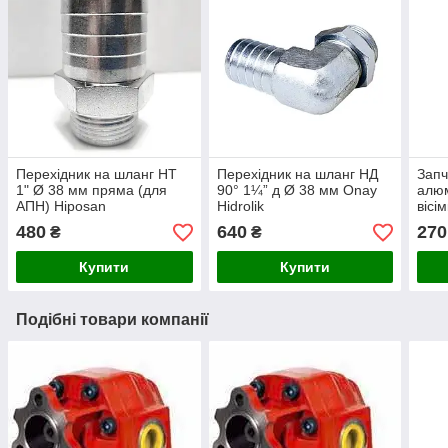
Перехідник на шланг НТ
Перехідник на шланг НД
Запч
1" Ø 38 мм пряма (для
90° 1¼” д Ø 38 мм Onay
алюм
АПН) Hiposan
Hidrolik
вісі
Maki
480
640
270
₴
₴
Купити
Купити
Подібні товари компанії