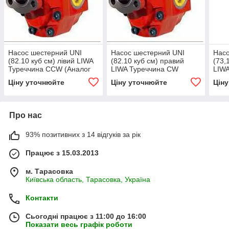
Насос шестерний UNI
Насос шестерний UNI
Насо
(82.10 куб см) лівий LIWA
(82.10 куб см) правий
(73,
Туреччина СCW (Аналог
LIWA Туреччина СW
LIWA
NPH-82 105-011-00835
(Аналог NPH-82 105-011-
NPH-
Ціну уточнюйте
Ціну уточнюйте
Цін
OMFB)
00826 OMFB)
OMF
Про нас
93% позитивних з 14 відгуків за рік
Працює з 15.03.2013
м. Тарасовка
Київська область, Тарасовка, Україна
Контакти
Сьогодні працює з 11:00 до 16:00
Показати весь графік роботи