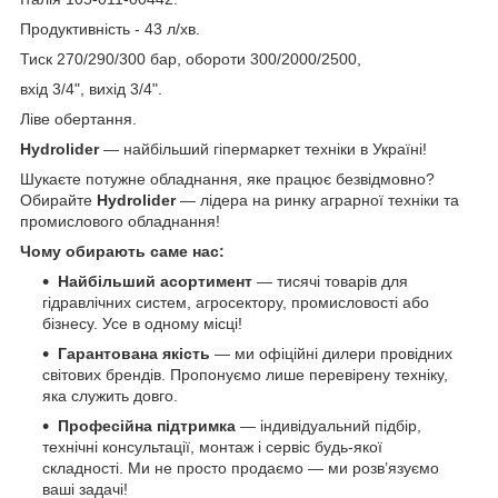
Продуктивність - 43 л/хв.
Тиск 270/290/300 бар, обороти 300/2000/2500,
вхід 3/4", вихід 3/4".
Ліве обертання.
Hydrolider
— найбільший гіпермаркет техніки в Україні!
Шукаєте потужне обладнання, яке працює безвідмовно?
Обирайте
Hydrolider
— лідера на ринку аграрної техніки та
промислового обладнання!
Чому обирають саме нас:
Найбільший асортимент
— тисячі товарів для
гідравлічних систем, агросектору, промисловості або
бізнесу. Усе в одному місці!
Гарантована якість
— ми офіційні дилери провідних
світових брендів. Пропонуємо лише перевірену техніку,
яка служить довго.
Професійна підтримка
— індивідуальний підбір,
технічні консультації, монтаж і сервіс будь-якої
складності. Ми не просто продаємо — ми розв’язуємо
ваші задачі!