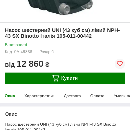
Насос шестерний UNI (43 куб см) лівий NPH-
43 SX Binotto Італія 105-011-00442
В наявності
Код: 0А-49866
Роздріб
12 860
від
₴
Купити
Опис
Характеристики
Доставка
Оплата
Умови п
Опис
Насос шестерний UNI (43 куб см) лівий NPH-43 SX Binotto
Італія 105-011-00442.