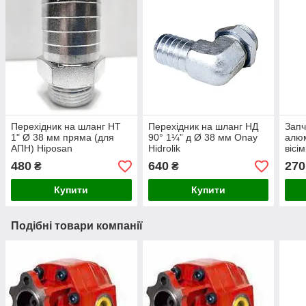
Перехідник на шланг НТ
Перехідник на шланг НД
Запч
1" Ø 38 мм пряма (для
90° 1¼” д Ø 38 мм Onay
алюм
АПН) Hiposan
Hidrolik
вісі
Maki
480
640
270
₴
₴
Купити
Купити
Подібні товари компанії