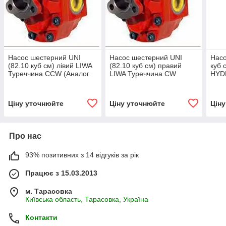
Насос шестерний UNI
Насос шестерний UNI
Насо
(82.10 куб см) лівий LIWA
(82.10 куб см) правий
куб 
Туреччина СCW (Аналог
LIWA Туреччина СW
HYD
NPH-82 105-011-00835
(Аналог NPH-82 105-011-
023
OMFB)
00826 OMFB)
Ціну уточнюйте
Ціну уточнюйте
Цін
Про нас
93% позитивних з 14 відгуків за рік
Працює з 15.03.2013
м. Тарасовка
Київська область, Тарасовка, Україна
Контакти