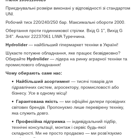
Приєднувальні розміри виконані у відповідності зі стандартом
UNI.
Робочий тиск 220/240/250 бар. Максимальні обороти 2000.
Обертання проти годинникової стрілки. Вхід G 1", Вихід G
3/4". Аналог 22237061 LIWA Туреччина.
Hydrolider
— найбільший гіпермаркет техніки в Україні!
Шукаєте потужне обладнання, яке працює безвідмовно?
Обирайте
Hydrolider
— лідера на ринку аграрної техніки та
промислового обладнання!
Чому обирають саме нас:
Найбільший асортимент
— тисячі товарів для
гідравлічних систем, агросектору, промисловості або
бізнесу. Усе в одному місці!
Гарантована якість
— ми офіційні дилери провідних
світових брендів. Пропонуємо лише перевірену техніку,
яка служить довго.
Професійна підтримка
— індивідуальний підбір,
технічні консультації, монтаж і сервіс будь-якої
складності. Ми не просто продаємо — ми розв’язуємо