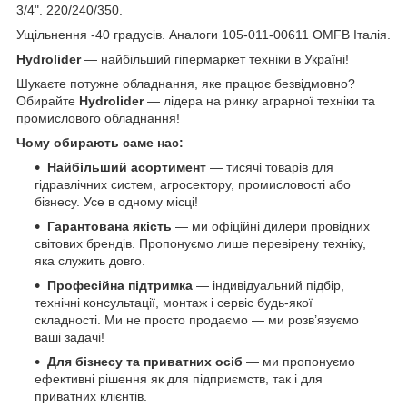
3/4". 220/240/350.
Ущільнення -40 градусів. Аналоги 105-011-00611 OMFB Італія.
Hydrolider
— найбільший гіпермаркет техніки в Україні!
Шукаєте потужне обладнання, яке працює безвідмовно?
Обирайте
Hydrolider
— лідера на ринку аграрної техніки та
промислового обладнання!
Чому обирають саме нас:
Найбільший асортимент
— тисячі товарів для
гідравлічних систем, агросектору, промисловості або
бізнесу. Усе в одному місці!
Гарантована якість
— ми офіційні дилери провідних
світових брендів. Пропонуємо лише перевірену техніку,
яка служить довго.
Професійна підтримка
— індивідуальний підбір,
технічні консультації, монтаж і сервіс будь-якої
складності. Ми не просто продаємо — ми розв’язуємо
ваші задачі!
Для бізнесу та приватних осіб
— ми пропонуємо
ефективні рішення як для підприємств, так і для
приватних клієнтів.