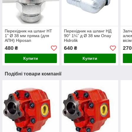
Перехідник на шланг НТ
Перехідник на шланг НД
Запч
1" Ø 38 мм пряма (для
90° 1¼” д Ø 38 мм Onay
алюм
АПН) Hiposan
Hidrolik
вісі
Maki
480
640
270
₴
₴
Купити
Купити
Подібні товари компанії