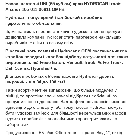
Насос шестерні UNI (65 куб см) прав HYDROCAR Італія
Аналог 105-011-00611 OMFB.
Hydrocar - популярний італійський виробник
гідравлічного обладнання.
Відмінна якість і постійне технічне удосконалення продукції
дозволили компанії Hydrocar стати партнером найбільших
виробників техніки по всьому світу.
В останні роки компанія Hydrocar є OEM постачальником
коробок передач і коробок відбору потужності для таких
виробників, як: Iveco Eaton, Renault Truck, Volvo Truck,
Daf, Scania, Hyundai/Kia.
Діапазон робочих об'ємів насосів Hydrocar досить
широкий - від 34 до 108 см3.
Такий асортимент не випадковий: що більше моделей у
лінійці, то простіше споживачеві підібрати необхідний за
продуктивністю гідронасос. Вал та фланець насосів виконані
відповідно до стандарту ISO, тому насоси Hydrocar можуть
бути чудовою заміною для більшості нерегульованих насосів
відомих виробників з аналогічними характеристиками та
габаритами.
Продуктивність - 65 л/хв. Обертання – праве. Вхід 1", вихід