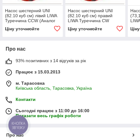
Насос шестерний UNI
Насос шестерний UNI
Насо
(82.10 куб см) лівий LIWA
(82.10 куб см) правий
(73,
Туреччина СCW (Аналог
LIWA Туреччина СW
LIWA
NPH-82 105-011-00835
(Аналог NPH-82 105-011-
NPH-
Ціну уточнюйте
Ціну уточнюйте
Цін
OMFB)
00826 OMFB)
OMF
Про нас
93% позитивних з 14 відгуків за рік
Працює з 15.03.2013
м. Тарасовка
Київська область, Тарасовка, Україна
Контакти
Сьогодні працює з 11:00 до 16:00
Показати весь графік роботи
КНОПКА
ЗВ'ЯЗКУ
Про нас