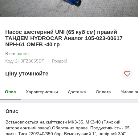
Насос шестерний UNI (65 куб см) правий
ТАНДЕМ HYDROCAR Аналог 105-023-00617
NPH-61 OMFB -40 гр
В наявності
Код: 2H0FZ0065DT
Роздріб
Ціну уточнюйте
Опис
Характеристики
Доставка
Оплата
Умови п
Опис
Встановлюється на сміттєвози МКЗ-35, МКЗ-40 (Ряжский
авторемонтний завод).Обертання праве. Продуктивність - 65
л/мін. Тиск 220/240/350 бар. Всмоктуючий 1", напірний 3/4".