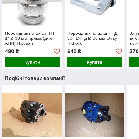
Перехідник на шланг НТ
Перехідник на шланг НД
Запч
1" Ø 38 мм пряма (для
90° 1¼” д Ø 38 мм Onay
алюм
АПН) Hiposan
Hidrolik
вісі
Maki
480
640
270
₴
₴
Купити
Купити
Подібні товари компанії