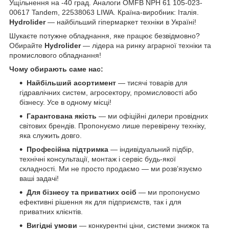
Ущільнення на -40 град. Аналоги OMFB NPH 61 105-023-
00617 Tandem, 22538063 LIWA. Країна-виробник: Італія.
Hydrolider
— найбільший гіпермаркет техніки в Україні!
Шукаєте потужне обладнання, яке працює безвідмовно?
Обирайте
Hydrolider
— лідера на ринку аграрної техніки та
промислового обладнання!
Чому обирають саме нас:
Найбільший асортимент
— тисячі товарів для
гідравлічних систем, агросектору, промисловості або
бізнесу. Усе в одному місці!
Гарантована якість
— ми офіційні дилери провідних
світових брендів. Пропонуємо лише перевірену техніку,
яка служить довго.
Професійна підтримка
— індивідуальний підбір,
технічні консультації, монтаж і сервіс будь-якої
складності. Ми не просто продаємо — ми розв’язуємо
ваші задачі!
Для бізнесу та приватних осіб
— ми пропонуємо
ефективні рішення як для підприємств, так і для
приватних клієнтів.
Вигідні умови
— конкурентні ціни, системи знижок та