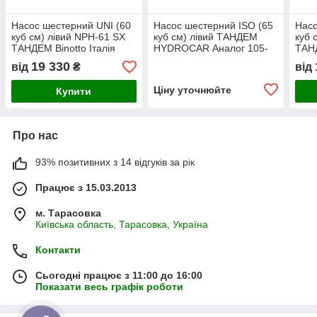
Насос шестерний UNI (60
Насос шестерний ISO (65
Насо
куб см) лівий NPH-61 SX
куб см) лівий ТАНДЕМ
куб 
ТАНДЕМ Binotto Італія
HYDROCAR Аналог 105-
ТАНД
105-023-00626
023-10624 NPH-61 OMFB
105-
19 330
від
₴
від
Ціну уточнюйте
Купити
Про нас
93% позитивних з 14 відгуків за рік
Працює з 15.03.2013
м. Тарасовка
Київська область, Тарасовка, Україна
Контакти
Сьогодні працює з 11:00 до 16:00
Показати весь графік роботи