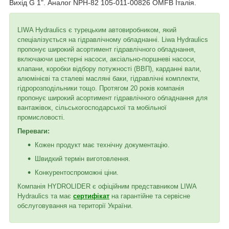
Вихід G 1". Аналог NPH-82 105-011-00826 OMFB Італія.
LIWA Hydraulics є турецьким автовиробником, який
спеціалізується на гідравлічному обладнанні. Liwa Hydraulics
пропонує широкий асортимент гідравлічного обладнання,
включаючи шестерні насоси, аксіально-поршневі насоси,
клапани, коробки відбору потужності (ВВП), карданні вали,
алюмінієві та сталеві масляні баки, гідравлічні комплекти,
гідророзподільники тощо. Протягом 20 років компанія
пропонує широкий асортимент гідравлічного обладнання для
вантажівок, сільськогосподарської та мобільної
промисловості.
Переваги:
Кожен продукт має технічну документацію.
Швидкий термін виготовлення.
Конкурентоспроможні ціни.
Компанія HYDROLIDER є офіційним представником LIWA
Hydraulics та має
сертифікат
на гарантійне та сервісне
обслуговування на території України.