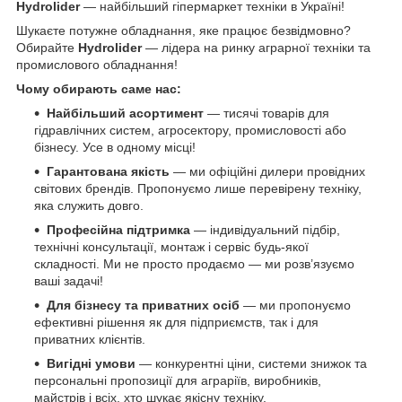
Hydrolider
— найбільший гіпермаркет техніки в Україні!
Шукаєте потужне обладнання, яке працює безвідмовно?
Обирайте
Hydrolider
— лідера на ринку аграрної техніки та
промислового обладнання!
Чому обирають саме нас:
Найбільший асортимент
— тисячі товарів для
гідравлічних систем, агросектору, промисловості або
бізнесу. Усе в одному місці!
Гарантована якість
— ми офіційні дилери провідних
світових брендів. Пропонуємо лише перевірену техніку,
яка служить довго.
Професійна підтримка
— індивідуальний підбір,
технічні консультації, монтаж і сервіс будь-якої
складності. Ми не просто продаємо — ми розв’язуємо
ваші задачі!
Для бізнесу та приватних осіб
— ми пропонуємо
ефективні рішення як для підприємств, так і для
приватних клієнтів.
Вигідні умови
— конкурентні ціни, системи знижок та
персональні пропозиції для аграріїв, виробників,
майстрів і всіх, хто шукає якісну техніку.