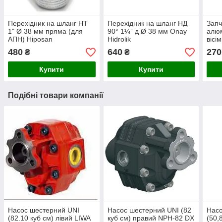
Перехідник на шланг НТ
Перехідник на шланг НД
Запч
1" Ø 38 мм пряма (для
90° 1¼” д Ø 38 мм Onay
алюм
АПН) Hiposan
Hidrolik
вісі
Maki
480
640
270
₴
₴
Купити
Купити
Подібні товари компанії
Насос шестерний UNI
Насос шестерний UNI (82
Насо
(82.10 куб см) лівий LIWA
куб см) правий NPH-82 DX
(50,