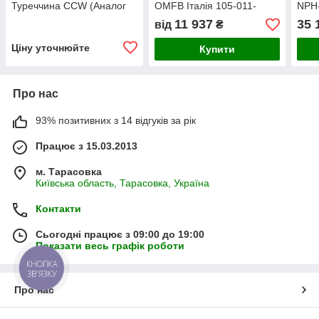
Туреччина СCW (Аналог
OMFB Італія 105-011-
NPH-
NPH-82 105-011-00835
00826
Італ
11 937
35 
від
₴
OMFB)
Ціну уточнюйте
Купити
Про нас
93% позитивних з 14 відгуків за рік
Працює з 15.03.2013
м. Тарасовка
Київська область, Тарасовка, Україна
Контакти
Сьогодні працює з 09:00 до 19:00
Показати весь графік роботи
КНОПКА
ЗВ'ЯЗКУ
Про нас