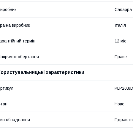
иробник
Casappa
раїна виробник
Італія
арантійний термін
12 міс
апрямок обертання
Праве
Користувальницькі характеристики
ртикул
PLP20.8D
Стан
Нове
ип обладнання
Гідравліч