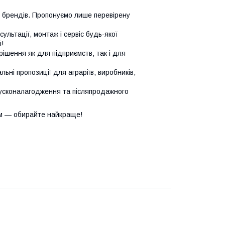
х брендів. Пропонуємо лише перевірену
сультації, монтаж і сервіс будь-якої
!
ішення як для підприємств, так і для
ьні пропозиції для аграріїв, виробників,
усконалагодження та післяпродажного
м — обирайте найкраще!