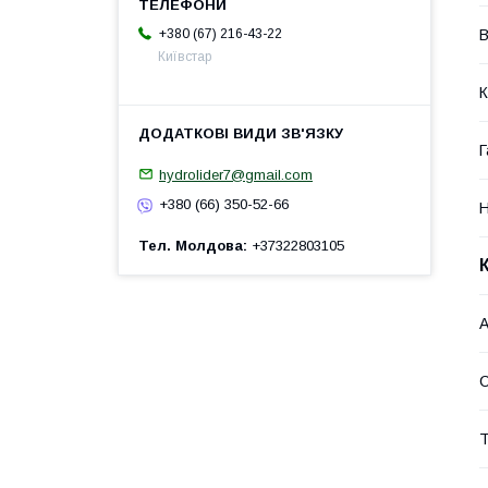
+380 (67) 216-43-22
В
Київстар
К
Г
hydrolider7@gmail.com
+380 (66) 350-52-66
Н
Тел. Молдова
+37322803105
А
Т