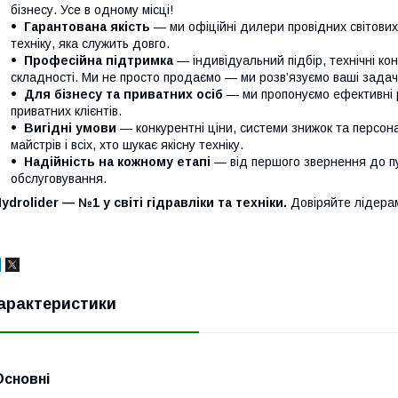
бізнесу. Усе в одному місці!
Гарантована якість
— ми офіційні дилери провідних світови
техніку, яка служить довго.
Професійна підтримка
— індивідуальний підбір, технічні кон
складності. Ми не просто продаємо — ми розв’язуємо ваші задачі
Для бізнесу та приватних осіб
— ми пропонуємо ефективні р
приватних клієнтів.
Вигідні умови
— конкурентні ціни, системи знижок та персонал
майстрів і всіх, хто шукає якісну техніку.
Надійність на кожному етапі
— від першого звернення до п
обслуговування.
ydrolider — №1 у світі гідравліки та техніки.
Довіряйте лідера
арактеристики
Основні