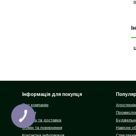
В
І
Ц
Інформація для покупця
Популярн
Про компанію
Агротехні
Відгуки
Промисло
КНОПКА
ЗВ'ЯЗКУ
Оплата та доставка
Будівельн
Обмін та повернення
Навісне о
Контактна інформація
Спецтехнік