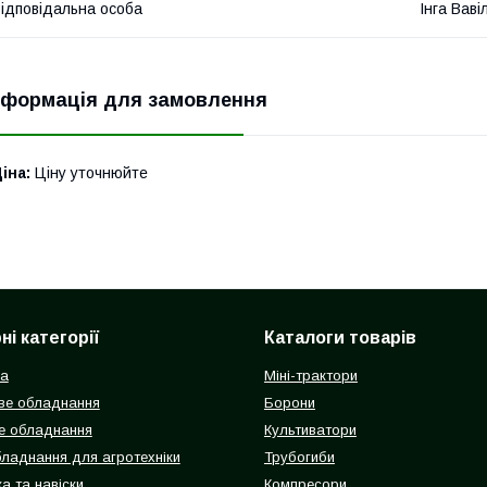
ідповідальна особа
Інга Ваві
нформація для замовлення
іна:
Ціну уточнюйте
і категорії
Каталоги товарів
ка
Міні-трактори
ве обладнання
Борони
е обладнання
Культиватори
бладнання для агротехніки
Трубогиби
а та навіски
Компресори