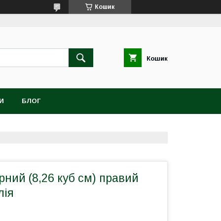
Кошик
Кошик
И
БЛОГ
ний (8,26 куб см) правий
лія