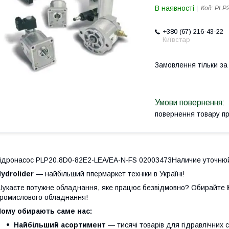
В наявності
Код:
PLP2
+380 (67) 216-43-22
Київстар
Замовлення тільки з
повернення товару п
ідронасос PLP20.8D0-82E2-LEA/EA-N-FS 02003473Наличие уточню
ydrolider
— найбільший гіпермаркет техніки в Україні!
укаєте потужне обладнання, яке працює безвідмовно? Обирайте
ромислового обладнання!
Чому обирають саме нас:
Найбільший асортимент
— тисячі товарів для гідравлічних 