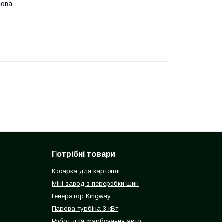
лова
Потрібні товари
Косарка для картоплі
Міні-завод з переробки шин
Генератор Kingway
Парова турбіна 3 кВт
Робот для фарбування авто