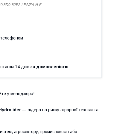
0.8D0-82E2-LEA/EA-N-F
а телефоном
ротягом 14 днів
за домовленістю
йте у менеджера!
Hydrolider
— лідера на ринку аграрної техніки та
систем, агросектору, промисловості або