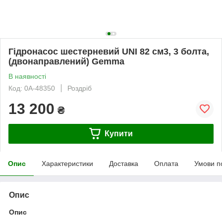
Гідронасос шестерневий UNI 82 см3, 3 болта,
(двонаправлений) Gemma
В наявності
Код: 0А-48350
Роздріб
13 200
₴
Купити
Опис
Характеристики
Доставка
Оплата
Умови п
Опис
Опис