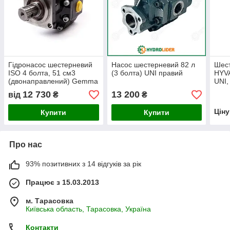
Гідронасос шестерневий
Насос шестерневий 82 л
Шест
ISO 4 болта, 51 см3
(3 болта) UNI правий
HYVA
(двонаправлений) Gemma
UNI, 
12 730
13 200
від
₴
₴
Цін
Купити
Купити
Про нас
93% позитивних з 14 відгуків за рік
Працює з 15.03.2013
м. Тарасовка
Київська область, Тарасовка, Україна
Контакти