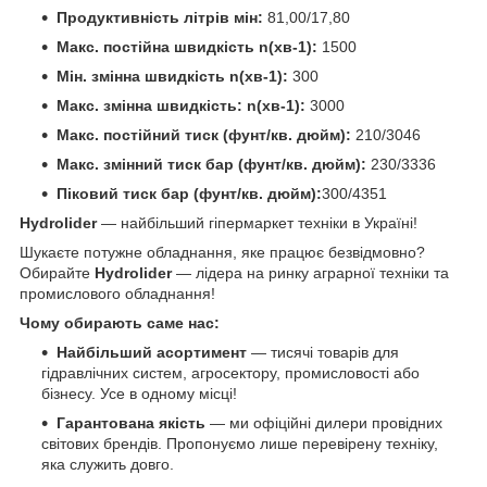
Продуктивність літрів мін:
81,00/17,80
Макс. постійна швидкість n(хв-1)
:
1500
Мін. змінна швидкість n(хв-1):
300
Макс. змінна швидкість: n(хв-1):
3000
Макс. постійний тиск (фунт/кв. дюйм):
210/3046
Макс. змінний тиск бар (фунт/кв. дюйм):
230/3336
Піковий тиск бар (фунт/кв. дюйм)
:
300/4351
Hydrolider
— найбільший гіпермаркет техніки в Україні!
Шукаєте потужне обладнання, яке працює безвідмовно?
Обирайте
Hydrolider
— лідера на ринку аграрної техніки та
промислового обладнання!
Чому обирають саме нас:
Найбільший асортимент
— тисячі товарів для
гідравлічних систем, агросектору, промисловості або
бізнесу. Усе в одному місці!
Гарантована якість
— ми офіційні дилери провідних
світових брендів. Пропонуємо лише перевірену техніку,
яка служить довго.