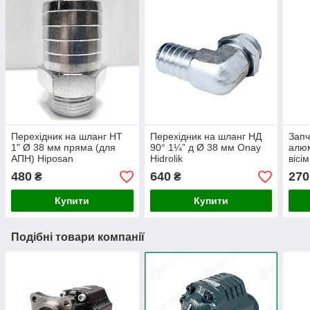
Перехідник на шланг НТ
Перехідник на шланг НД
Запч
1" Ø 38 мм пряма (для
90° 1¼” д Ø 38 мм Onay
алюм
АПН) Hiposan
Hidrolik
вісі
Maki
480
640
270
₴
₴
Купити
Купити
Подібні товари компанії