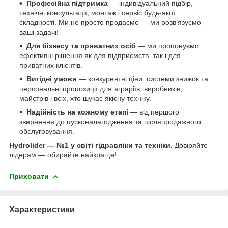
Професійна підтримка
— індивідуальний підбір,
технічні консультації, монтаж і сервіс будь-якої
складності. Ми не просто продаємо — ми розв’язуємо
ваші задачі!
Для бізнесу та приватних осіб
— ми пропонуємо
ефективні рішення як для підприємств, так і для
приватних клієнтів.
Вигідні умови
— конкурентні ціни, системи знижок та
персональні пропозиції для аграріїв, виробників,
майстрів і всіх, хто шукає якісну техніку.
Надійність на кожному етапі
— від першого
звернення до пусконалагодження та післяпродажного
обслуговування.
Hydrolider — №1 у світі гідравліки та техніки.
Довіряйте
лідерам — обирайте найкраще!
Приховати
Характеристики