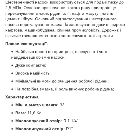
Шестеренчасті насоси використовуються для подачі тиску до
2,5 МПа. Основне призначення такого роду пристроїв це
перекачування в'язких рідин: олії, нафта мазуту і навіть
цемент і бітум. Основний рід застосування шестеренного
насоса перекачування масла. Їх застосування досить широко:
нафтова, машинобудівна, хімічна промисловість. Дорожнє і
сільське господарство також застосовують такі агрегати.
Плюси експлуатації:
Найбільш прості по пристрою, в результаті чого
найдешевші об'ємні насоси;
Дуже компактні;
Висока надійність;
Мінімальні вимоги до очищення робочої рідини;
Не потрібна змазка, її роль виконує робоча рідина;
Характеристика
Мін. діаметр шланга:
33
Вага:
11,6 Kg
Масловпускний отвір:
R 1 1/4"
Масловипускний отвір:
R1"