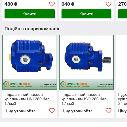
Maki
480
640
270
₴
₴
Купити
Купити
Подібні товари компанії
Гідравлічний насос з
Гідравлічний насос з
Гідр
кріпленням UNI 280 бар,
кріпленням ISO 280 бар,
кріп
17см3
17 см3
34 с
Ціну уточнюйте
Ціну уточнюйте
Цін