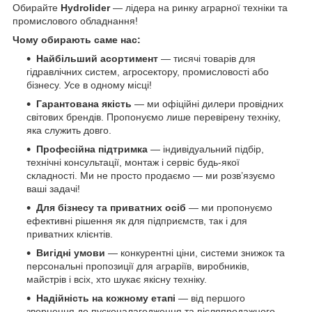
Обирайте
Hydrolider
— лідера на ринку аграрної техніки та
промислового обладнання!
Чому обирають саме нас:
Найбільший асортимент
— тисячі товарів для
гідравлічних систем, агросектору, промисловості або
бізнесу. Усе в одному місці!
Гарантована якість
— ми офіційні дилери провідних
світових брендів. Пропонуємо лише перевірену техніку,
яка служить довго.
Професійна підтримка
— індивідуальний підбір,
технічні консультації, монтаж і сервіс будь-якої
складності. Ми не просто продаємо — ми розв’язуємо
ваші задачі!
Для бізнесу та приватних осіб
— ми пропонуємо
ефективні рішення як для підприємств, так і для
приватних клієнтів.
Вигідні умови
— конкурентні ціни, системи знижок та
персональні пропозиції для аграріїв, виробників,
майстрів і всіх, хто шукає якісну техніку.
Надійність на кожному етапі
— від першого
звернення до пусконалагодження та післяпродажного