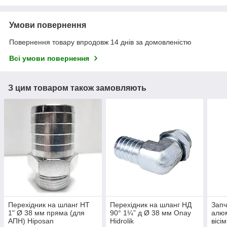
Умови повернення
Повернення товару впродовж 14 днів за домовленістю
Всі умови повернення
З цим товаром також замовляють
Перехідник на шланг НТ
Перехідник на шланг НД
Запч
1" Ø 38 мм пряма (для
90° 1¼” д Ø 38 мм Onay
алюм
АПН) Hiposan
Hidrolik
вісі