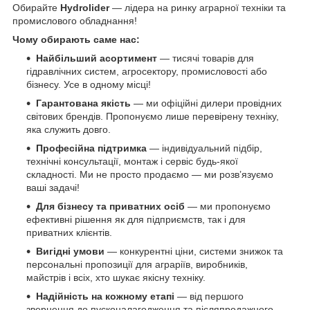
Обирайте
Hydrolider
— лідера на ринку аграрної техніки та
промислового обладнання!
Чому обирають саме нас:
Найбільший асортимент
— тисячі товарів для
гідравлічних систем, агросектору, промисловості або
бізнесу. Усе в одному місці!
Гарантована якість
— ми офіційні дилери провідних
світових брендів. Пропонуємо лише перевірену техніку,
яка служить довго.
Професійна підтримка
— індивідуальний підбір,
технічні консультації, монтаж і сервіс будь-якої
складності. Ми не просто продаємо — ми розв’язуємо
ваші задачі!
Для бізнесу та приватних осіб
— ми пропонуємо
ефективні рішення як для підприємств, так і для
приватних клієнтів.
Вигідні умови
— конкурентні ціни, системи знижок та
персональні пропозиції для аграріїв, виробників,
майстрів і всіх, хто шукає якісну техніку.
Надійність на кожному етапі
— від першого
звернення до пусконалагодження та післяпродажного