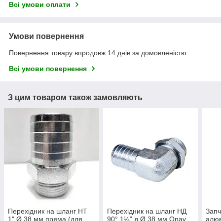
Всі умови оплати
Умови повернення
Повернення товару впродовж 14 днів за домовленістю
Всі умови повернення
З цим товаром також замовляють
Перехідник на шланг НТ
Перехідник на шланг НД
Запч
1" Ø 38 мм пряма (для
90° 1¼” д Ø 38 мм Onay
алюм