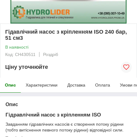
Гідавлічний насос з кріпленням ISO 240 бар,
51 см3
В наявності
Код: CH430511
Роздріб
Ціну уточнюйте
Опис
Характеристики
Доставка
Оплата
Умови п
Опис
Гідравлічний насос з кріпленням ISO
Завданням гідравлічних насосів є створення потоку рідини
(тобто витіснення певного потоку рідини) відповідної сили.