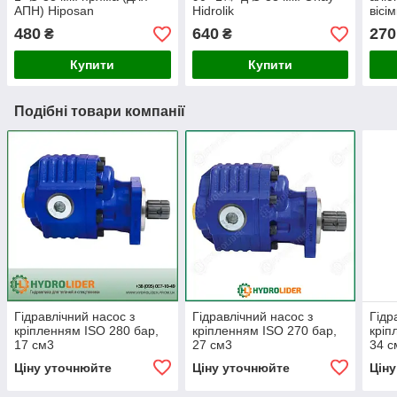
АПН) Hiposan
Hidrolik
вісі
Maki
480
640
270
₴
₴
Купити
Купити
Подібні товари компанії
Гідравлічний насос з
Гідравлічний насос з
Гідр
кріпленням ISO 280 бар,
кріпленням ISO 270 бар,
кріп
17 см3
27 см3
34 с
Ціну уточнюйте
Ціну уточнюйте
Цін