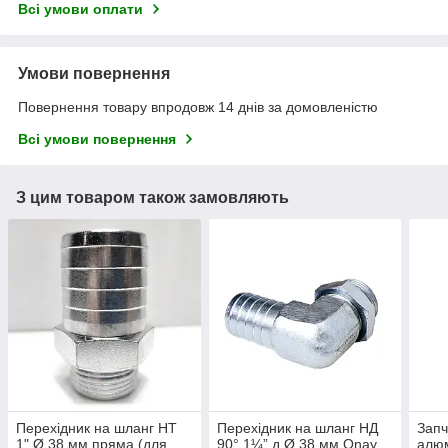
Всі умови оплати
Умови повернення
Повернення товару впродовж 14 днів за домовленістю
Всі умови повернення
З цим товаром також замовляють
Перехідник на шланг НТ
Перехідник на шланг НД
Запч
1" Ø 38 мм пряма (для
90° 1¼” д Ø 38 мм Onay
алюм