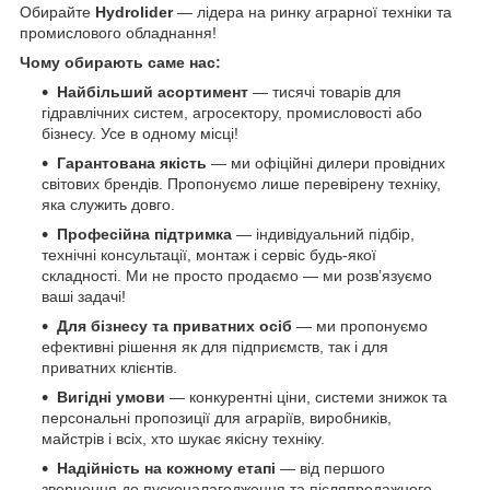
Обирайте
Hydrolider
— лідера на ринку аграрної техніки та
промислового обладнання!
Чому обирають саме нас:
Найбільший асортимент
— тисячі товарів для
гідравлічних систем, агросектору, промисловості або
бізнесу. Усе в одному місці!
Гарантована якість
— ми офіційні дилери провідних
світових брендів. Пропонуємо лише перевірену техніку,
яка служить довго.
Професійна підтримка
— індивідуальний підбір,
технічні консультації, монтаж і сервіс будь-якої
складності. Ми не просто продаємо — ми розв’язуємо
ваші задачі!
Для бізнесу та приватних осіб
— ми пропонуємо
ефективні рішення як для підприємств, так і для
приватних клієнтів.
Вигідні умови
— конкурентні ціни, системи знижок та
персональні пропозиції для аграріїв, виробників,
майстрів і всіх, хто шукає якісну техніку.
Надійність на кожному етапі
— від першого
звернення до пусконалагодження та післяпродажного