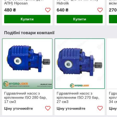
АПН) Hiposan
Hidrolik
вісі
Maki
480
640
270
₴
₴
Купити
Купити
Подібні товари компанії
Гідравлічний насос з
Гідравлічний насос з
Гідр
кріпленням ISO 280 бар,
кріпленням ISO 270 бар,
кріп
17 см3
27 см3
34 с
Ціну уточнюйте
Ціну уточнюйте
Цін