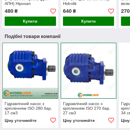
АПН) Hiposan
Hidrolik
вісі
Maki
480
640
270
₴
₴
Купити
Купити
Подібні товари компанії
Гідравлічний насос з
Гідравлічний насос з
Гідр
кріпленням ISO 280 бар,
кріпленням ISO 270 бар,
кріп
17 см3
27 см3
34 с
Ціну уточнюйте
Ціну уточнюйте
Цін