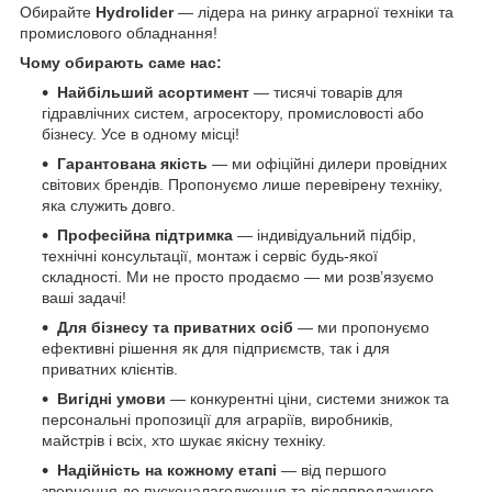
Обирайте
Hydrolider
— лідера на ринку аграрної техніки та
промислового обладнання!
Чому обирають саме нас:
Найбільший асортимент
— тисячі товарів для
гідравлічних систем, агросектору, промисловості або
бізнесу. Усе в одному місці!
Гарантована якість
— ми офіційні дилери провідних
світових брендів. Пропонуємо лише перевірену техніку,
яка служить довго.
Професійна підтримка
— індивідуальний підбір,
технічні консультації, монтаж і сервіс будь-якої
складності. Ми не просто продаємо — ми розв’язуємо
ваші задачі!
Для бізнесу та приватних осіб
— ми пропонуємо
ефективні рішення як для підприємств, так і для
приватних клієнтів.
Вигідні умови
— конкурентні ціни, системи знижок та
персональні пропозиції для аграріїв, виробників,
майстрів і всіх, хто шукає якісну техніку.
Надійність на кожному етапі
— від першого
звернення до пусконалагодження та післяпродажного