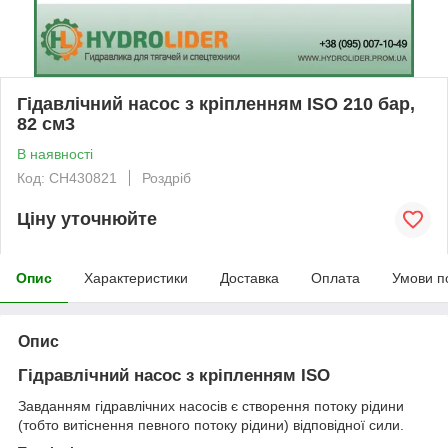
Гідавлічний насос з кріпленням ISO 210 бар,
82 см3
В наявності
Код: CH430821
Роздріб
Ціну уточнюйте
Опис
Характеристики
Доставка
Оплата
Умови п
Опис
Гідравлічний насос з кріпленням ISO
Завданням гідравлічних насосів є створення потоку рідини
(тобто витіснення певного потоку рідини) відповідної сили.