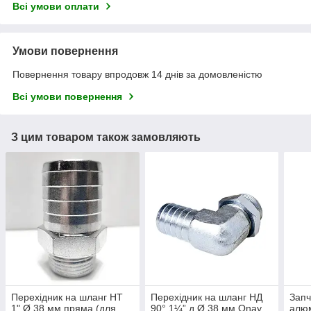
Всі умови оплати
Умови повернення
Повернення товару впродовж 14 днів за домовленістю
Всі умови повернення
З цим товаром також замовляють
Перехідник на шланг НТ
Перехідник на шланг НД
Запч
1" Ø 38 мм пряма (для
90° 1¼” д Ø 38 мм Onay
алюм