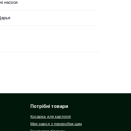
ні насоси
Дарья
Потрібні товари
Косарка для картоплі
Міні-завод з переробки шин