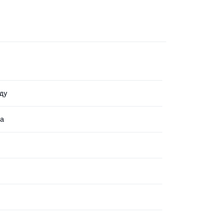
ду
на