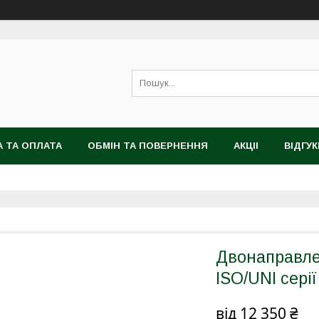
 ТА ОПЛАТА
ОБМІН ТА ПОВЕРНЕННЯ
АКЦІІ
ВІДГУК
Двонаправле
ISO/UNI сері
від
12 350 ₴