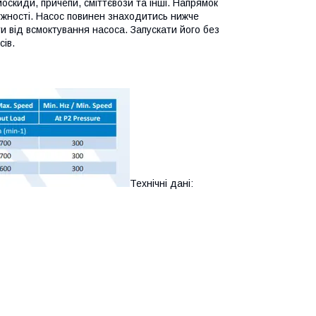
оскиди, причепи, сміттєвози та інші. Напрямок
жності. Насос повинен знаходитись нижче
и від всмоктування насоса. Запускати його без
ів.
Технічні дані: