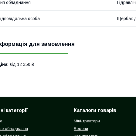
ип обладнання
Гідравліч
ідповідальна особа
Щербак 
нформація для замовлення
іна:
від 12 350 ₴
і категорії
Каталоги товарів
ка
Міні-трактори
ве обладнання
Борони