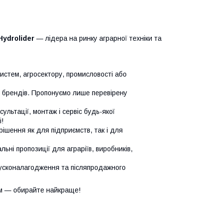
Hydrolider
— лідера на ринку аграрної техніки та
систем, агросектору, промисловості або
х брендів. Пропонуємо лише перевірену
сультації, монтаж і сервіс будь-якої
!
ішення як для підприємств, так і для
ьні пропозиції для аграріїв, виробників,
усконалагодження та післяпродажного
м — обирайте найкраще!