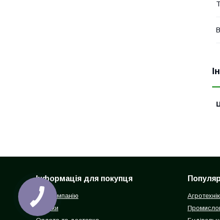
Т
В
І
Ц
Інформація для покупця
Популярн
Про компанію
Агротехні
Відгуки
Промисло