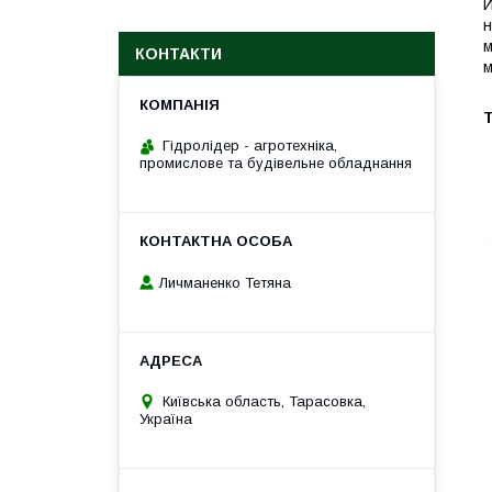
Й
н
м
КОНТАКТИ
м
Т
Гідролідер - агротехніка,
промислове та будівельне обладнання
Личманенко Тетяна
Київська область, Тарасовка,
Україна