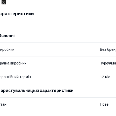
арактеристики
Основні
иробник
Без брен
раїна виробник
Туреччи
арантійний термін
12 міс
Користувальницькі характеристики
Стан
Нове