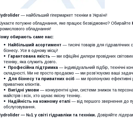
ydrolider
— найбільший гіпермаркет техніки в Україні!
укаєте потужне обладнання, яке працює безвідмовно? Обирайте
ромислового обладнання!
Чому обирають саме нас:
Найбільший асортимент
— тисячі товарів для гідравлічних 
бізнесу. Усе в одному місці!
Гарантована якість
— ми офіційні дилери провідних світови
техніку, яка служить довго.
Професійна підтримка
— індивідуальний підбір, технічні кон
складності. Ми не просто продаємо — ми розв’язуємо ваші задачі
Для бізнесу та приватних осіб
— ми пропонуємо ефективні р
приватних клієнтів.
Вигідні умови
— конкурентні ціни, системи знижок та персонал
майстрів і всіх, хто шукає якісну техніку.
Надійність на кожному етапі
— від першого звернення до п
обслуговування.
ydrolider — №1 у світі гідравліки та техніки.
Довіряйте лідера