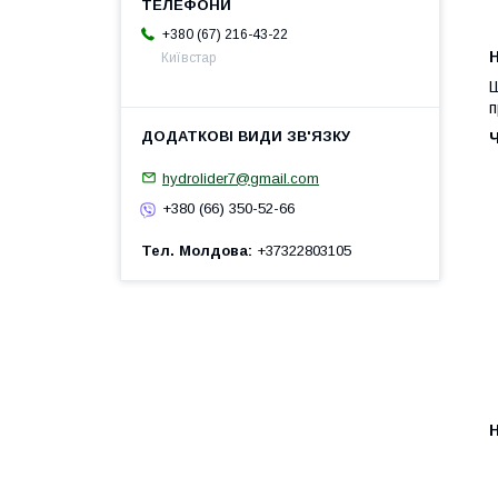
+380 (67) 216-43-22
H
Київстар
Ш
п
hydrolider7@gmail.com
+380 (66) 350-52-66
Тел. Молдова
+37322803105
H