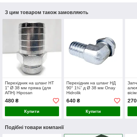
З цим товаром також замовляють
Перехідник на шланг НТ
Перехідник на шланг НД
Запч
1" Ø 38 мм пряма (для
90° 1¼” д Ø 38 мм Onay
алюм
АПН) Hiposan
Hidrolik
вісі
Maki
480
640
270
₴
₴
Купити
Купити
Подібні товари компанії