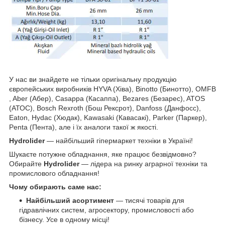
У нас ви знайдете не тільки оригінальну продукцію
європейських виробників HYVA (Хіва), Binotto (Бинотто), OMFB
, Aber (Абер), Casappa (Касаппа), Bezares (Безарес), ATOS
(АТОС), Bosch Rexroth (Бош Рексрот), Danfoss (Данфосс),
Eaton, Hydac (Хюдак), Kawasaki (Кавасакі), Parker (Паркер),
Penta (Пента), але і їх аналоги такої ж якості.
Hydrolider
— найбільший гіпермаркет техніки в Україні!
Шукаєте потужне обладнання, яке працює безвідмовно?
Обирайте
Hydrolider
— лідера на ринку аграрної техніки та
промислового обладнання!
Чому обирають саме нас:
Найбільший асортимент
— тисячі товарів для
гідравлічних систем, агросектору, промисловості або
бізнесу. Усе в одному місці!