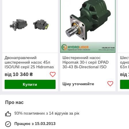
Двонаправлений
Шестеренний насос
Шес
шестеренний насос 45л
Hipomak 30-ї серії DPAD
одно
ISO/UNI серії 25 Hidromas
30-43 Bi-Directional ISO
63л 
Hidr
10 340
від
₴
від
Ціну уточнюйте
Купити
Про нас
93% позитивних з 14 відгуків за рік
Працює з 15.03.2013