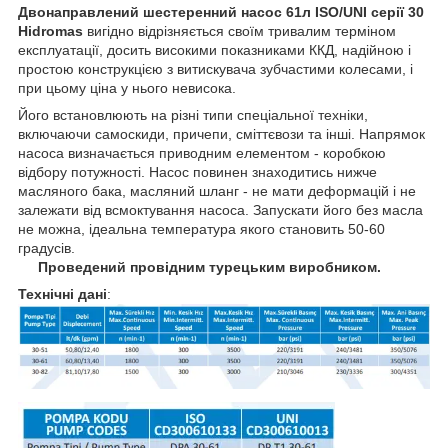
Двонаправлений шестеренний насос 61л ISO/UNI серії 30
Hidromas
вигідно відрізняється своїм тривалим терміном
експлуатації, досить високими показниками ККД, надійною і
простою конструкцією з витискувача зубчастими колесами, і
при цьому ціна у нього невисока.
Його встановлюють на різні типи спеціальної техніки,
включаючи самоскиди, причепи, сміттєвози та інші. Напрямок
насоса визначається приводним елементом - коробкою
відбору потужності. Насос повинен знаходитись нижче
масляного бака, масляний шланг - не мати деформацій і не
залежати від всмоктування насоса. Запускати його без масла
не можна, ідеальна температура якого становить 50-60
градусів.
Проведений провідним турецьким виробником.
Технічні дані
: