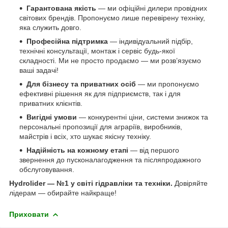
Гарантована якість
— ми офіційні дилери провідних
світових брендів. Пропонуємо лише перевірену техніку,
яка служить довго.
Професійна підтримка
— індивідуальний підбір,
технічні консультації, монтаж і сервіс будь-якої
складності. Ми не просто продаємо — ми розв’язуємо
ваші задачі!
Для бізнесу та приватних осіб
— ми пропонуємо
ефективні рішення як для підприємств, так і для
приватних клієнтів.
Вигідні умови
— конкурентні ціни, системи знижок та
персональні пропозиції для аграріїв, виробників,
майстрів і всіх, хто шукає якісну техніку.
Надійність на кожному етапі
— від першого
звернення до пусконалагодження та післяпродажного
обслуговування.
Hydrolider — №1 у світі гідравліки та техніки.
Довіряйте
лідерам — обирайте найкраще!
Приховати