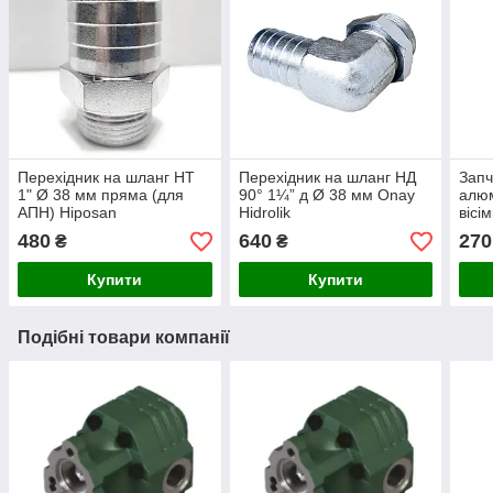
Перехідник на шланг НТ
Перехідник на шланг НД
Запч
1" Ø 38 мм пряма (для
90° 1¼” д Ø 38 мм Onay
алюм
АПН) Hiposan
Hidrolik
вісі
Maki
480
640
270
₴
₴
Купити
Купити
Подібні товари компанії