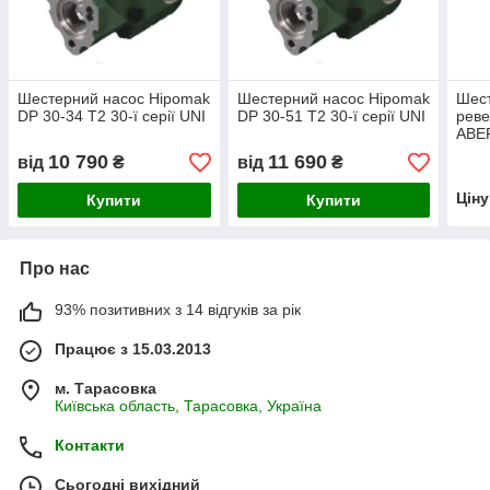
Шестерний насос Hipomak
Шестерний насос Hipomak
Шест
DP 30-34 T2 30-ї серії UNI
DP 30-51 T2 30-ї серії UNI
рев
ABER
10 790
11 690
від
₴
від
₴
Цін
Купити
Купити
Про нас
93% позитивних з 14 відгуків за рік
Працює з 15.03.2013
м. Тарасовка
Київська область, Тарасовка, Україна
Контакти
Сьогодні вихідний