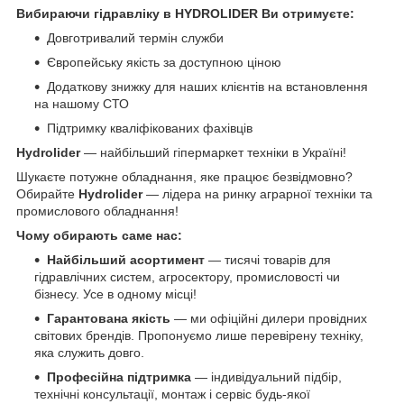
Вибираючи гідравліку в HYDROLIDER Ви отримуєте:
Довготривалий термін служби
Європейську якість за доступною ціною
Додаткову знижку для наших клієнтів на встановлення
на нашому СТО
Підтримку кваліфікованих фахівців
Hydrolider
— найбільший гіпермаркет техніки в Україні!
Шукаєте потужне обладнання, яке працює безвідмовно?
Обирайте
Hydrolider
— лідера на ринку аграрної техніки та
промислового обладнання!
Чому обирають саме нас:
Найбільший асортимент
— тисячі товарів для
гідравлічних систем, агросектору, промисловості чи
бізнесу. Усе в одному місці!
Гарантована якість
— ми офіційні дилери провідних
світових брендів. Пропонуємо лише перевірену техніку,
яка служить довго.
Професійна підтримка
— індивідуальний підбір,
технічні консультації, монтаж і сервіс будь-якої