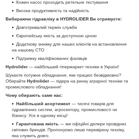
Кожен насос проходить ретельне тестування
Висока продуктивність та надійність
Вибираючи гідравліку в HYDROLIDER Ви отримуєте:
Довготривалий термін служби
Європейську якість за доступною ціною
Додаткову знижку для наших клієнтів на встановлення
на нашому СТО
Підтримку кваліфікованих фахівців
Hydrolider
— найбільший гіпермаркет техніки в Україні!
Шукаєте потужне обладнання, яке працює безвідмовно?
Обирайте
Hydrolider
— лідера на ринку аграрної техніки та
промислового обладнання!
Чому обирають саме нас:
Найбільший асортимент
— тисячі товарів для
гідравлічних систем, агросектору, промисловості чи
бізнесу. Усе в одному місці!
Гарантована якість
— ми офіційні дилери провідних
світових брендів. Пропонуємо лише перевірену техніку,
яка служить довго.