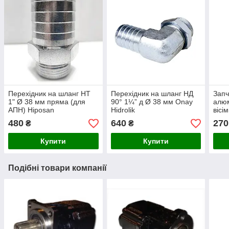
Перехідник на шланг НТ
Перехідник на шланг НД
Запч
1" Ø 38 мм пряма (для
90° 1¼” д Ø 38 мм Onay
алюм
АПН) Hiposan
Hidrolik
вісі
Maki
480
640
270
₴
₴
Купити
Купити
Подібні товари компанії