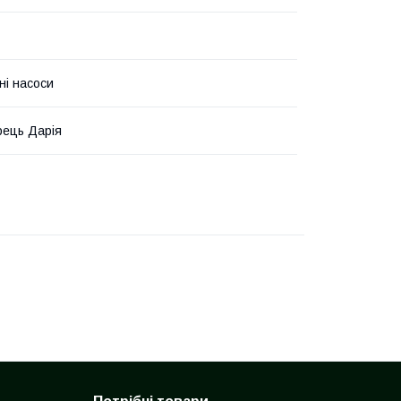
ні насоси
ець Дарія