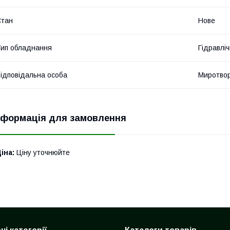
Стан
Нове
ип обладнання
Гідравліч
ідповідальна особа
Миротвор
нформація для замовлення
іна:
Ціну уточнюйте