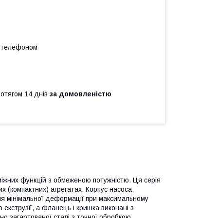
а телефоном
ротягом 14 днів
за домовленістю
міжних функцій з обмеженою потужністю. Ця серія
х (компактних) агрегатах. Корпус насоса,
для мінімальної деформації при максимальному
 екструзії, а фланець і кришка виконані з
но загартованої сталі з точної обробкою