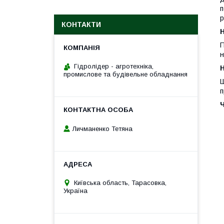
п
р
КОНТАКТИ
П
н
Гідролідер - агротехніка,
H
промислове та будівельне обладнання
Ш
п
Личманенко Тетяна
Київська область, Тарасовка,
Україна