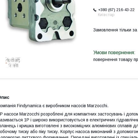
+380 (67) 216-43-22
Київстар
Замовлення тільки з
повернення товару п
Опис
омпанія Findynamica є виробником насосів Marzocchi.
P насоси Marzocchi розроблені для компактних застосувань і допо
азивається 1P і широко використовується в електричних гідравлічни
ланець і кришка виготовлені з високоміцних алюмінієвих сплавів 
обочому тиску або піку тиску. Корпус насоса виконаний з допомогою
опомогою литтєвого формування. Передачі виготовлені із спеціаль