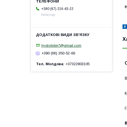
H
+380 (67) 216-43-22
Київстар
Х
hydrolider7@gmail.com
+380 (66) 350-52-66
Тел. Молдова
+37322803105
В
К
Г