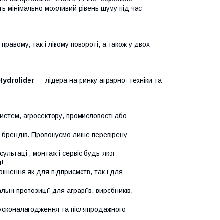
ть мінімально можливий рівень шуму під час
равому, так і лівому повороті, а також у двох
Hydrolider
— лідера на ринку аграрної техніки та
систем, агросектору, промисловості або
х брендів. Пропонуємо лише перевірену
сультації, монтаж і сервіс будь-якої
!
ішення як для підприємств, так і для
ьні пропозиції для аграріїв, виробників,
усконалагодження та післяпродажного