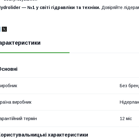
ydrolider — №1 у світі гідравліки та техніки.
Довіряйте лідера
арактеристики
Основні
иробник
Без брен
раїна виробник
Нідерла
арантійний термін
12 міс
Користувальницькі характеристики