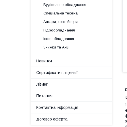
Будівельне обладнання
Спеціальна техніка
Ангари, контейнери
Гідрообладнання
Інше обладнання
Знижки та Акції
Новинки
Сертифікати і ліцензії
Лізинг
Питання
К
1
Контактна інформація
н
ф
Договор оферта
р
д