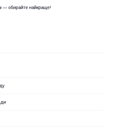
м — обирайте найкраще!
ду
нди