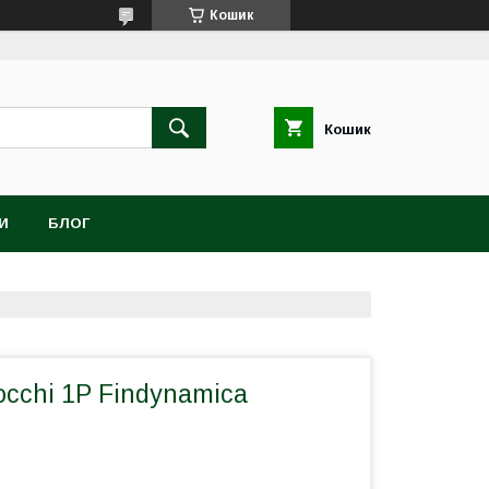
Кошик
Кошик
И
БЛОГ
cchi 1P Findynamica