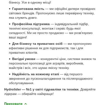
бізнесу. Усе в одному місці!
Гарантована якість
— ми офіційні дилери провідних
світових брендів. Пропонуємо лише перевірену техніку,
яка служить довго.
Професійна підтримка
— індивідуальний підбір,
технічні консультації, монтаж і сервіс будь-якої
складності. Ми не просто продаємо — ми розв’язуємо
ваші задачі!
Для бізнесу та приватних осіб
— ми пропонуємо
ефективні рішення як для підприємств, так і для
приватних клієнтів.
Вигідні умови
— конкурентні ціни, системи знижок та
персональні пропозиції для аграріїв, виробників,
майстрів і всіх, хто шукає якісну техніку.
Надійність на кожному етапі
— від першого
звернення до пусконалагодження та післяпродажного
обслуговування.
Hydrolider — №1 у світі гідравліки та техніки.
Довіряйте
лідерам — обирайте найкраще!
Приховати