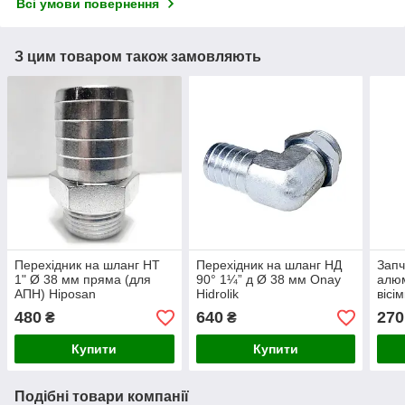
Всі умови повернення
З цим товаром також замовляють
Перехідник на шланг НТ
Перехідник на шланг НД
Запч
1" Ø 38 мм пряма (для
90° 1¼” д Ø 38 мм Onay
алюм
АПН) Hiposan
Hidrolik
вісі
Maki
480
640
270
₴
₴
Купити
Купити
Подібні товари компанії