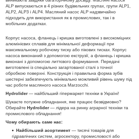
ALP випускаються в 4 різних будівельних групах, групи ALP1,
ALP2, ALP3 і ALP4. Масляний насос ALP надзвичайно
підходить для використання як в промислових, так і в
мобільних додатках.
Корпус насоса, фланець і кришка виготовлені з високоміцних
алюмінієвих сплавів для мінімальної деформації при
максимальному робочому тиску або пікових тисках. Корпус
насоса виконаний з допомогою екструзії, а фланець і кришка
виконані з допомогою литтєвого формування. Передачі
виготовлені із спеціально загартованої сталі з точної
обробкою поверхні. Конструкція і правильна форма зубів
шестерні забезпечують мінімально можливий рівень шуму під
час роботи масляного насоса Marzocchi.
Hydrolider
— найбільший гіпермаркет техніки в Україні!
Шукаєте потужне обладнання, яке працює безвідмовно?
Обирайте
Hydrolider
— лідера на ринку аграрної техніки та
промислового обладнання!
Чому обирають саме нас:
Найбільший асортимент
— тисячі товарів для
гідравлічних систем, агросектору, промисловості або