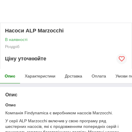
Насоси ALP Marzocchi
В наявності
Роздріб
Ціну уточнюйте
Опис
Характеристики
Доставка
Оплата
Умови п
Опис
Опис
Компанія Findynamica є виробником насосів Marzocchi.
У серії ALP Marzocchi включив у свою програму ряд
шестерних насосів, які є продовженням попередніх серій і
виникають завдяки багаторічному досвіду. Масляні насоси