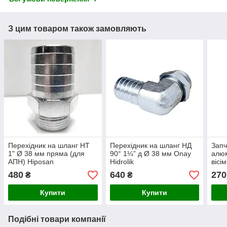
З цим товаром також замовляють
Перехідник на шланг НТ
Перехідник на шланг НД
Запч
1" Ø 38 мм пряма (для
90° 1¼” д Ø 38 мм Onay
алюм
АПН) Hiposan
Hidrolik
вісі
Maki
480
640
270
₴
₴
Купити
Купити
Подібні товари компанії