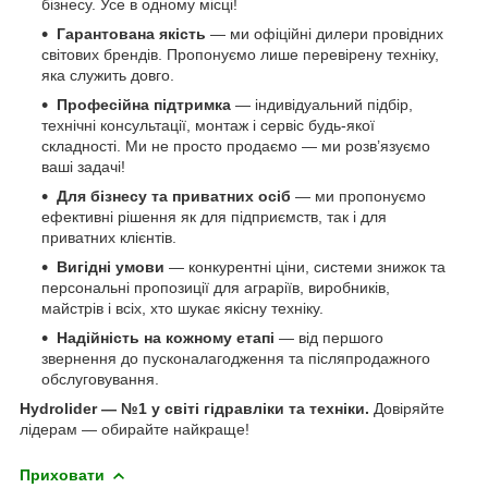
бізнесу. Усе в одному місці!
Гарантована якість
— ми офіційні дилери провідних
світових брендів. Пропонуємо лише перевірену техніку,
яка служить довго.
Професійна підтримка
— індивідуальний підбір,
технічні консультації, монтаж і сервіс будь-якої
складності. Ми не просто продаємо — ми розв’язуємо
ваші задачі!
Для бізнесу та приватних осіб
— ми пропонуємо
ефективні рішення як для підприємств, так і для
приватних клієнтів.
Вигідні умови
— конкурентні ціни, системи знижок та
персональні пропозиції для аграріїв, виробників,
майстрів і всіх, хто шукає якісну техніку.
Надійність на кожному етапі
— від першого
звернення до пусконалагодження та післяпродажного
обслуговування.
Hydrolider — №1 у світі гідравліки та техніки.
Довіряйте
лідерам — обирайте найкраще!
Приховати