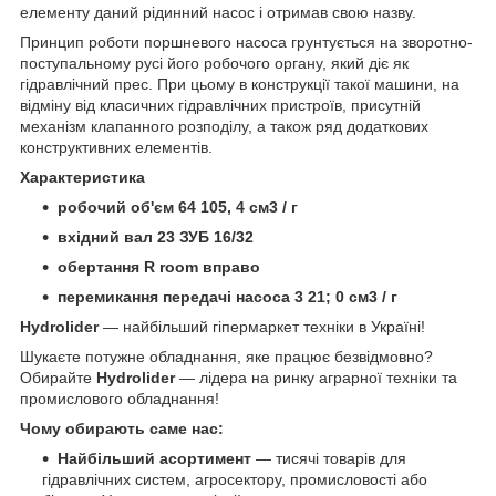
елементу даний рідинний насос і отримав свою назву.
Принцип роботи поршневого насоса грунтується на зворотно-
поступальному русі його робочого органу, який діє як
гідравлічний прес. При цьому в конструкції такої машини, на
відміну від класичних гідравлічних пристроїв, присутній
механізм клапанного розподілу, а також ряд додаткових
конструктивних елементів.
Характеристика
робочий об'єм 64 105, 4 см3 / г
вхідний вал 23 ЗУБ 16/32
обертання R room вправо
перемикання передачі насоса 3 21; 0 см3 / г
Hydrolider
— найбільший гіпермаркет техніки в Україні!
Шукаєте потужне обладнання, яке працює безвідмовно?
Обирайте
Hydrolider
— лідера на ринку аграрної техніки та
промислового обладнання!
Чому обирають саме нас:
Найбільший асортимент
— тисячі товарів для
гідравлічних систем, агросектору, промисловості або