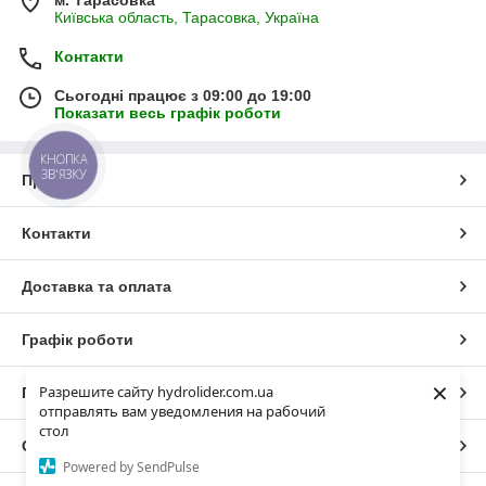
м. Тарасовка
Київська область, Тарасовка, Україна
Контакти
Сьогодні працює з 09:00 до 19:00
Показати весь графік роботи
КНОПКА
ЗВ'ЯЗКУ
Про нас
Контакти
Доставка та оплата
Графік роботи
×
Разрешите сайту hydrolider.com.ua
Повна версія сайту
отправлять вам уведомления на рабочий
стол
Сайт створено на маркетплейсі
Prom.ua
Powered by SendPulse