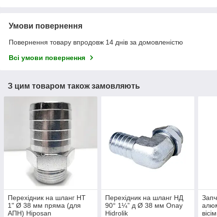
Умови повернення
Повернення товару впродовж 14 днів за домовленістю
Всі умови повернення
З цим товаром також замовляють
Перехідник на шланг НТ
Перехідник на шланг НД
Запч
1" Ø 38 мм пряма (для
90° 1¼” д Ø 38 мм Onay
алюм
АПН) Hiposan
Hidrolik
вісі