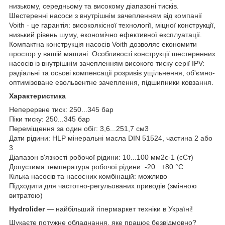
низькому, середньому та високому діапазоні тисків.
Шестеренні насоси з внутрішнім зачепленням від компанії
Voith - це гарантія: високоякісної технології, міцної конструкції,
низький рівень шуму, економічно ефективної експлуатації.
Компактна конструкція насосів Voith дозволяє економити
простор у вашій машині. Особливості конструкції шестеренних
насосів із внутрішнім зачепленням високого тиску серії IPV:
радіальні та осьові компенсації розривів ущільнення, об'ємно-
оптимізоване евольвентне зачеплення, підшипники ковзання.
Характеристика
Неперервне тиск: 250...345 бар
Піки тиску: 250...345 бар
Переміщення за один обіг: 3,6...251,7 см3
Дати рідини: HLP мінеральні масла DIN 51524, частина 2 або
3
Діапазон в'язкості робочої рідини: 10...100 мм2с-1 (сСт)
Допустима температура робочої рідини: -20...+80 °C
Кілька насосів та насосних комбінацій: можливо
Підходити для частотно-регульованих приводів (змінною
витратою)
Hydrolider
— найбільший гіпермаркет техніки в Україні!
Шукаєте потужне обладнання, яке працює безвідмовно?