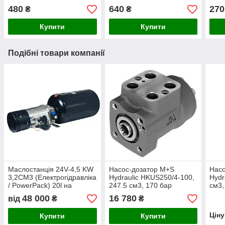
Maki
480
640
270
₴
₴
Купити
Купити
Подібні товари компанії
Маслостанція 24V-4,5 KW
Насос-дозатор M+S
Насо
3,2CM3 (Електрогідравліка
Hydraulic HKUS250/4-100,
Hydr
/ PowerPack) 20l на
247.5 см3, 170 бар
см3,
скотовоз HPP-D3
48 000
16 780
від
₴
₴
Цін
Купити
Купити