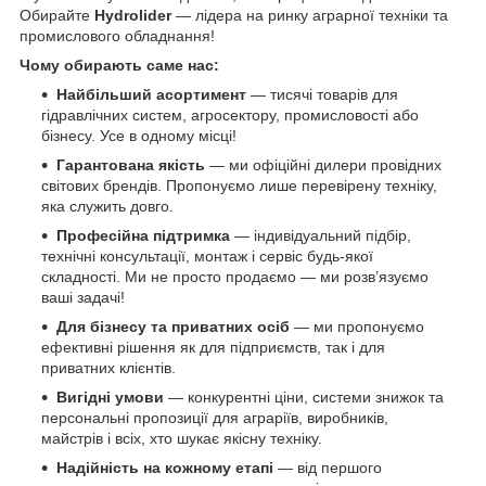
Обирайте
Hydrolider
— лідера на ринку аграрної техніки та
промислового обладнання!
Чому обирають саме нас:
Найбільший асортимент
— тисячі товарів для
гідравлічних систем, агросектору, промисловості або
бізнесу. Усе в одному місці!
Гарантована якість
— ми офіційні дилери провідних
світових брендів. Пропонуємо лише перевірену техніку,
яка служить довго.
Професійна підтримка
— індивідуальний підбір,
технічні консультації, монтаж і сервіс будь-якої
складності. Ми не просто продаємо — ми розв’язуємо
ваші задачі!
Для бізнесу та приватних осіб
— ми пропонуємо
ефективні рішення як для підприємств, так і для
приватних клієнтів.
Вигідні умови
— конкурентні ціни, системи знижок та
персональні пропозиції для аграріїв, виробників,
майстрів і всіх, хто шукає якісну техніку.
Надійність на кожному етапі
— від першого