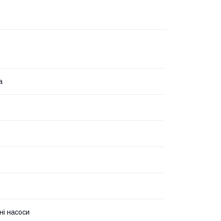
а
ні насоси