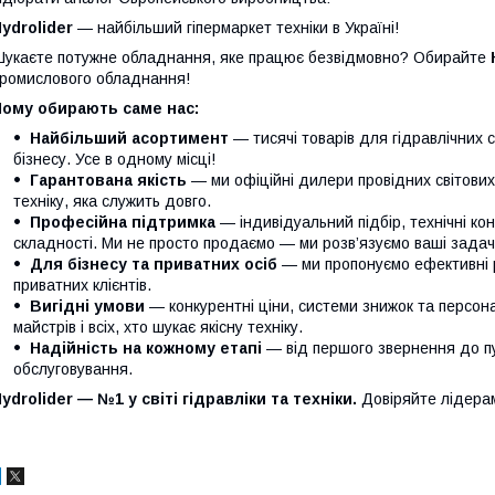
ydrolider
— найбільший гіпермаркет техніки в Україні!
укаєте потужне обладнання, яке працює безвідмовно? Обирайте
ромислового обладнання!
Чому обирають саме нас:
Найбільший асортимент
— тисячі товарів для гідравлічних 
бізнесу. Усе в одному місці!
Гарантована якість
— ми офіційні дилери провідних світови
техніку, яка служить довго.
Професійна підтримка
— індивідуальний підбір, технічні кон
складності. Ми не просто продаємо — ми розв’язуємо ваші задачі
Для бізнесу та приватних осіб
— ми пропонуємо ефективні р
приватних клієнтів.
Вигідні умови
— конкурентні ціни, системи знижок та персонал
майстрів і всіх, хто шукає якісну техніку.
Надійність на кожному етапі
— від першого звернення до п
обслуговування.
ydrolider — №1 у світі гідравліки та техніки.
Довіряйте лідера