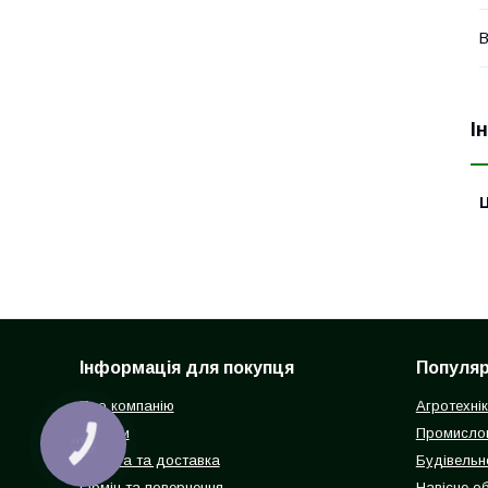
В
І
Ц
Інформація для покупця
Популярн
Про компанію
Агротехні
Відгуки
Промисло
КНОПКА
ЗВ'ЯЗКУ
Оплата та доставка
Будівельн
Обмін та повернення
Навісне о