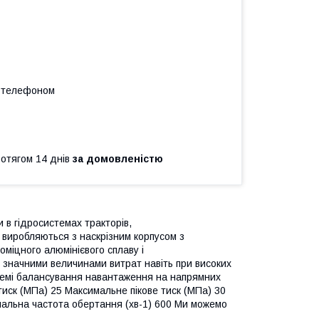
а телефоном
ротягом 14 днів
за домовленістю
в гідросистемах тракторів,
 виробляються з наскрізним корпусом з
оміцного алюмінієвого сплаву і
значними величинами витрат навіть при високих
истемі балансування навантаження на напрямних
иск (МПа) 25 Максимальне пікове тиск (МПа) 30
імальна частота обертання (хв-1) 600 Ми можемо