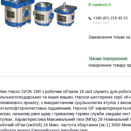
В наявності
+380 (67) 216-43-22
Київстар
Замовлення тільки з
повернення товару п
пис Насос GP2K 16R з робочим об'ємом 16 см3 служить для роботи 
ільськогосподарських та інших машин. Насоси шестеренні серії «К»
люмінієвого прокату, з використанням суцільнолитих втулок з висок
еталлофторопластовых підшипників. Насоси GP характеризуються 
исках, низькому рівні шуму і тривалому терміні служби завдяки с
тулках. Характеристика Максимальний тиск (МПа) 28 Номінальний т
обочий об'єм (см3/об) 16 Макс. частота обертання (хв-1) 3000 Мін
ідібрати аналог Європейського виробництва!