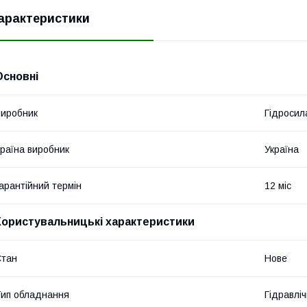
арактеристики
Основні
иробник
Гідросил
раїна виробник
Україна
арантійний термін
12 міс
Користувальницькі характеристики
Стан
Нове
ип обладнання
Гідравліч