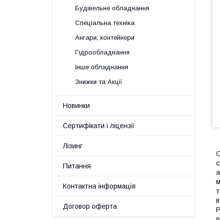
Будівельне обладнання
Спеціальна техніка
Ангари, контейнери
Гідрообладнання
Інше обладнання
Знижки та Акції
Новинки
Сертифікати і ліцензії
Лізинг
О
с
Питання
а
м
Контактна інформація
т
в
Договор оферта
Р
п