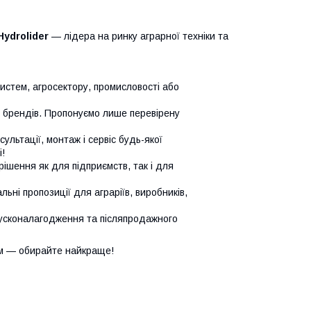
Hydrolider
— лідера на ринку аграрної техніки та
систем, агросектору, промисловості або
х брендів. Пропонуємо лише перевірену
сультації, монтаж і сервіс будь-якої
!
ішення як для підприємств, так і для
ьні пропозиції для аграріїв, виробників,
усконалагодження та післяпродажного
м — обирайте найкраще!