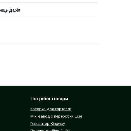
ець Дарія
Потрібні товари
Косарка для картоплі
Міні-завод з переробки шин
Генератор Kingway
Парова турбіна 3 кВт