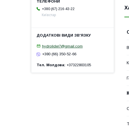
Х
+380 (67) 216-43-22
Київстар
hydrolider7@gmail.com
В
+380 (66) 350-52-66
К
Тел. Молдова
+37322803105
Г
Т