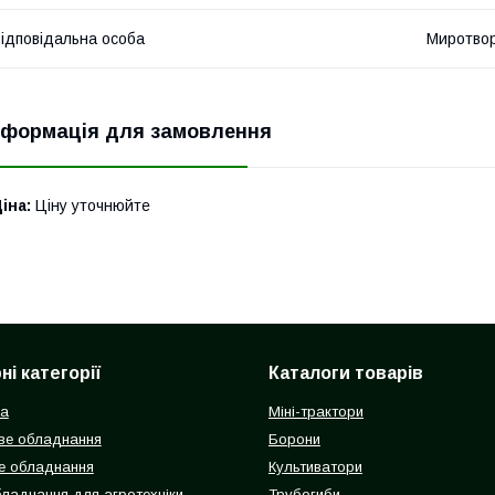
ідповідальна особа
Миротвор
нформація для замовлення
іна:
Ціну уточнюйте
і категорії
Каталоги товарів
ка
Міні-трактори
ве обладнання
Борони
е обладнання
Культиватори
бладнання для агротехніки
Трубогиби