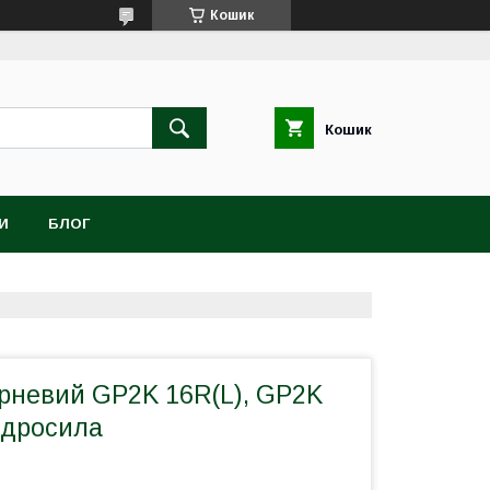
Кошик
Кошик
И
БЛОГ
рневий GP2K 16R(L), GP2K
Гідросила