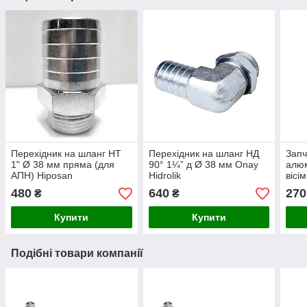
Перехідник на шланг НТ
Перехідник на шланг НД
Запч
1" Ø 38 мм пряма (для
90° 1¼” д Ø 38 мм Onay
алюм
АПН) Hiposan
Hidrolik
вісі
Maki
480
640
270
₴
₴
Купити
Купити
Подібні товари компанії