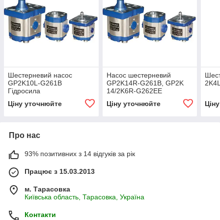
Шестерневий насос
Насос шестерневий
Шес
GP2K10L-G261B
GP2K14R-G261B, GP2K
2K4L
Гідросила
14/2K6R-G262EE
Гідросила
Ціну уточнюйте
Ціну уточнюйте
Цін
Про нас
93% позитивних з 14 відгуків за рік
Працює з 15.03.2013
м. Тарасовка
Київська область, Тарасовка, Україна
Контакти