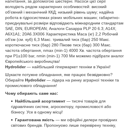
нагнітання, за допомогою шестерні. Насоси цієї серії
володіють рядом характерних особливостей: високий
об'ємний і механічний ККД; низький рівень шуму; надійна
робота в гідросистемах різних мобільних машин; габаритно-
приєднувальні розміри відповідають міжнародним стандартам
SAE, DIN, EUROPEAN; Аналоги Casappa PLP 20 6.3; A14X;
А6Х1А1; 20А6.3X006 Характеристика Маса (кг) 2,2 Робочий
об'єм (см. куб) 6,3 Макс. тривалий тиск (бар) 250 Макс.
короткочасне тиск (бар) 280 Пікове тиск (бар) 300 Макс.
частота обертання, nmax (min-1) 4000 Хв. частота обертання
при P1≤100 bar, nmin (min-1) 700 Ми можемо підібрати аналог
Європейського виробництва!
Hydrolider
— найбільший гіпермаркет техніки в Україні!
Шукаєте потужне обладнання, яке працює безвідмовно?
Обирайте
Hydrolider
— лідера на ринку аграрної техніки та
промислового обладнання!
Чому обирають саме нас:
Найбільший асортимент
— тисячі товарів для
гідравлічних систем, агросектору, промисловості або
бізнесу. Усе в одному місці!
Гарантована якість
— ми офіційні дилери провідних
світових брендів. Пропонуємо лише перевірену техніку,