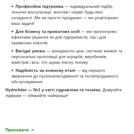
Професійна підтримка
— індивідуальний підбір,
технічні консультації, монтаж і сервіс будь-якої
складності. Ми не просто продаємо — ми розв’язуємо
ваші задачі!
Для бізнесу та приватних осіб
— ми пропонуємо
ефективні рішення як для підприємств, так і для
приватних клієнтів.
Вигідні умови
— конкурентні ціни, системи знижок та
персональні пропозиції для аграріїв, виробників,
майстрів і всіх, хто шукає якісну техніку.
Надійність на кожному етапі
— від першого
звернення до пусконалагодження та післяпродажного
обслуговування.
Hydrolider — №1 у світі гідравліки та техніки.
Довіряйте
лідерам — обирайте найкраще!
Приховати