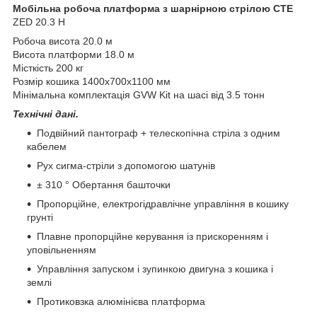
Мобільна робоча платформа з шарнірною стрілою СТЕ
ZED 20.3 H
Робоча висота 20.0 м
Висота платформи 18.0 м
Місткість 200 кг
Розмір кошика 1400x700x1100 мм
Мінімальна комплектація GVW Kit на шасі від 3.5 тонн
Технічні дані.
Подвійний пантограф + телескопічна стріла з одним
кабелем
Рух сигма-стріли з допомогою шатунів
± 310 ° Обертання башточки
Пропорційне, електрогідравлічне управління в кошику
грунті
Плавне пропорційне керування із прискоренням і
уповільненням
Управління запуском і зупинкою двигуна з кошика і
землі
Протиковзка алюмінієва платформа