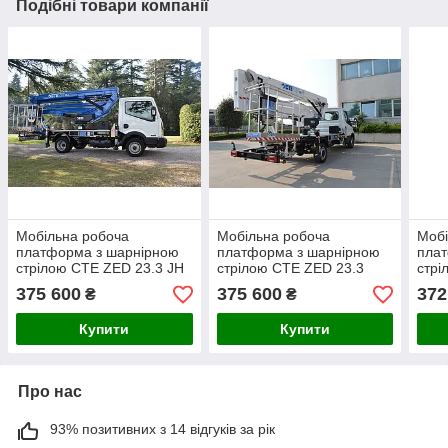
Подібні товари компанії
Мобільна робоча
Мобільна робоча
Мобі
платформа з шарнірною
платформа з шарнірною
пла
стрілою СТЕ ZED 23.3 JH
стрілою СТЕ ZED 23.3
стрі
JHV
375 600
375 600
372
₴
₴
Купити
Купити
Про нас
93% позитивних з 14 відгуків за рік