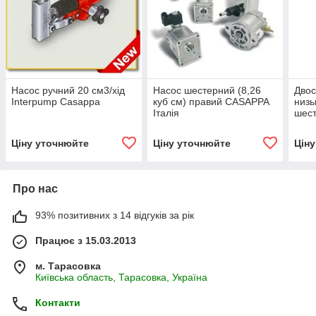
Насос ручний 20 см3/хід
Насос шестерний (8,26
Двос
Interpump Casappa
куб см) правий CASAPPA
низь
Італія
шест
X651
Ціну уточнюйте
Ціну уточнюйте
Цін
Про нас
93% позитивних з 14 відгуків за рік
Працює з 15.03.2013
м. Тарасовка
Київська область, Тарасовка, Україна
Контакти