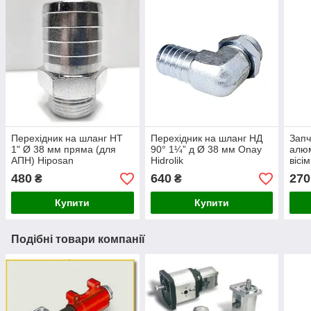
Перехідник на шланг НТ
Перехідник на шланг НД
Запч
1" Ø 38 мм пряма (для
90° 1¼” д Ø 38 мм Onay
алюм
АПН) Hiposan
Hidrolik
вісі
Maki
480
640
270
₴
₴
Купити
Купити
Подібні товари компанії