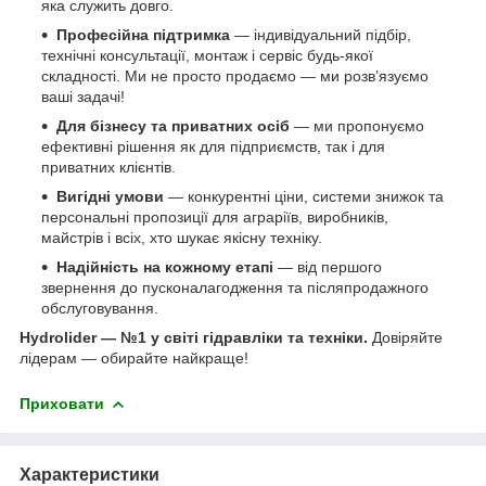
яка служить довго.
Професійна підтримка
— індивідуальний підбір,
технічні консультації, монтаж і сервіс будь-якої
складності. Ми не просто продаємо — ми розв’язуємо
ваші задачі!
Для бізнесу та приватних осіб
— ми пропонуємо
ефективні рішення як для підприємств, так і для
приватних клієнтів.
Вигідні умови
— конкурентні ціни, системи знижок та
персональні пропозиції для аграріїв, виробників,
майстрів і всіх, хто шукає якісну техніку.
Надійність на кожному етапі
— від першого
звернення до пусконалагодження та післяпродажного
обслуговування.
Hydrolider — №1 у світі гідравліки та техніки.
Довіряйте
лідерам — обирайте найкраще!
Приховати
Характеристики