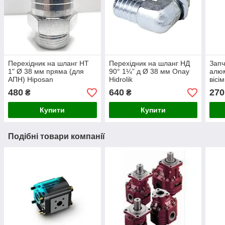
Перехідник на шланг НТ
Перехідник на шланг НД
Запч
1" Ø 38 мм пряма (для
90° 1¼” д Ø 38 мм Onay
алюм
АПН) Hiposan
Hidrolik
вісі
Maki
480
640
270
₴
₴
Купити
Купити
Подібні товари компанії