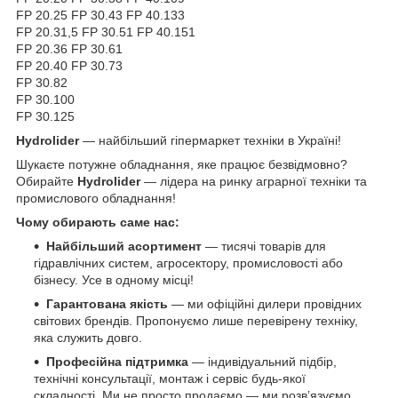
FP 20.25 FP 30.43 FP 40.133
FP 20.31,5 FP 30.51 FP 40.151
FP 20.36 FP 30.61
FP 20.40 FP 30.73
FP 30.82
FP 30.100
FP 30.125
Hydrolider
— найбільший гіпермаркет техніки в Україні!
Шукаєте потужне обладнання, яке працює безвідмовно?
Обирайте
Hydrolider
— лідера на ринку аграрної техніки та
промислового обладнання!
Чому обирають саме нас:
Найбільший асортимент
— тисячі товарів для
гідравлічних систем, агросектору, промисловості або
бізнесу. Усе в одному місці!
Гарантована якість
— ми офіційні дилери провідних
світових брендів. Пропонуємо лише перевірену техніку,
яка служить довго.
Професійна підтримка
— індивідуальний підбір,
технічні консультації, монтаж і сервіс будь-якої
складності. Ми не просто продаємо — ми розв’язуємо