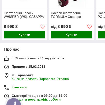
Шестеренні насоси
Насоси шестеренні
Насо
WHISPER (WS), CASAPPA
FORMULA Casappa
POL
8 990
8 990
₴
від
₴
від
Купити
Купити
Про нас
93% позитивних з 14 відгуків за рік
Працює з 15.03.2013
м. Тарасовка
Київська область, Тарасовка, Україна
Контакти
Сьогодні працює з 09:00 до 19:00
Показати весь графік роботи