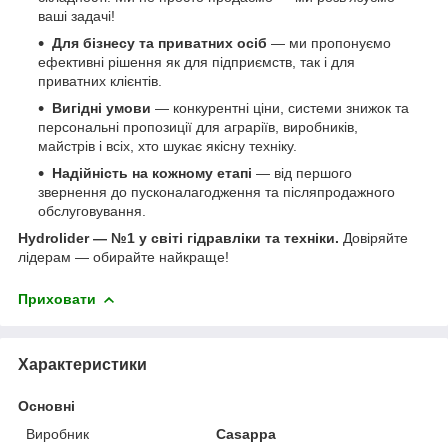
ваші задачі!
Для бізнесу та приватних осіб
— ми пропонуємо
ефективні рішення як для підприємств, так і для
приватних клієнтів.
Вигідні умови
— конкурентні ціни, системи знижок та
персональні пропозиції для аграріїв, виробників,
майстрів і всіх, хто шукає якісну техніку.
Надійність на кожному етапі
— від першого
звернення до пусконалагодження та післяпродажного
обслуговування.
Hydrolider — №1 у світі гідравліки та техніки.
Довіряйте
лідерам — обирайте найкраще!
Приховати
Характеристики
Основні
Виробник
Casappa