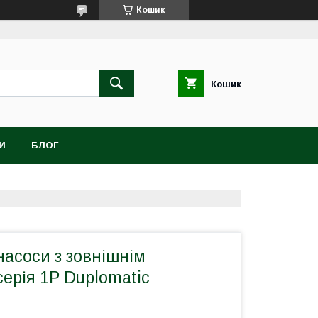
Кошик
Кошик
И
БЛОГ
асоси з зовнішнім
ерія 1P Duplomatic