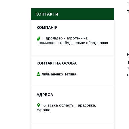
Г
Т
КОНТАКТИ
Гідролідер - агротехніка,
промислове та будівельне обладнання
H
Ш
п
Личманенко Тетяна
Київська область, Тарасовка,
Україна