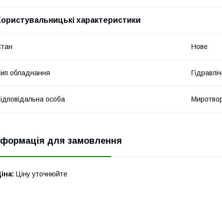
Користувальницькі характеристики
Стан
Нове
ип обладнання
Гідравліч
ідповідальна особа
Миротвор
нформація для замовлення
іна:
Ціну уточнюйте