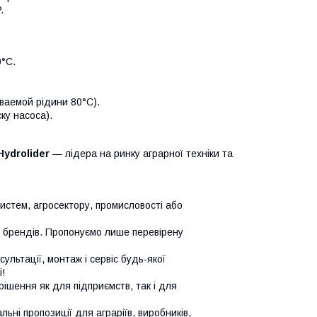
.
0°C.
иваемой рідини 80°C).
ку насоса).
Hydrolider
— лідера на ринку аграрної техніки та
систем, агросектору, промисловості або
х брендів. Пропонуємо лише перевірену
сультації, монтаж і сервіс будь-якої
!
ішення як для підприємств, так і для
ьні пропозиції для аграріїв, виробників,