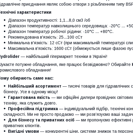
ідравлічне приєднання являє собою отвори з різьбленням типу BSP
ехнічні характеристики
Діапазон продуктивності: 1,1...8,0 см3 /об
Діапазон температур навколишнього середовища: -20°C ... +5
Діапазон температур робочої рідини: -10°C ... +80°C.
Рекомендована в'язкість: 25...100 сСт
Мінімальна в'язкість: 12 сСт (при максимальній температурі сл
Максимальна в'язкість: 1600 сСт (обмежується лише фазою пус
ydrolider
— найбільший гіпермаркет техніки в Україні!
укаєте потужне обладнання, яке працює безвідмовно? Обирайте
ромислового обладнання!
Чому обирають саме нас:
Найбільший асортимент
— тисячі товарів для гідравлічних 
бізнесу. Усе в одному місці!
Гарантована якість
— ми офіційні дилери провідних світови
техніку, яка служить довго.
Професійна підтримка
— індивідуальний підбір, технічні кон
складності. Ми не просто продаємо — ми розв’язуємо ваші задачі
Для бізнесу та приватних осіб
— ми пропонуємо ефективні р
приватних клієнтів.
Вигідні умови
— конкурентні ціни, системи знижок та персонал