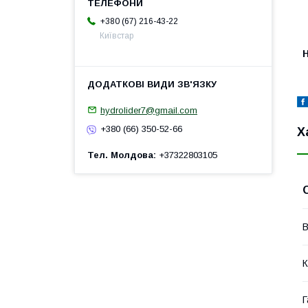
+380 (67) 216-43-22
Київстар
H
hydrolider7@gmail.com
+380 (66) 350-52-66
Х
Тел. Молдова
+37322803105
В
К
Г