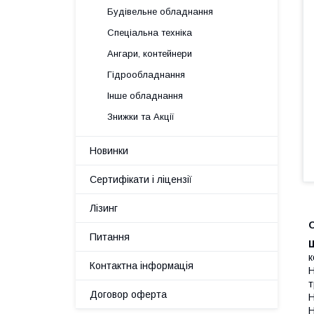
Будівельне обладнання
Спеціальна техніка
Ангари, контейнери
Гідрообладнання
Інше обладнання
Знижки та Акції
Новинки
Сертифікати і ліцензії
Лізинг
Питання
к
Контактна інформація
Н
т
Договор оферта
Н
Н