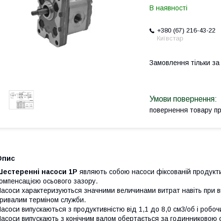
В наявності
+380 (67) 216-43-22
Київстар
Замовлення тільки з
повернення товару п
Опис
Шестеренні насоси 1P
являють собою насоси фіксованій продукти
омпенсацією осьового зазору.
асоси характеризуються значними величинами витрат навіть при ви
ривалим терміном служби.
асоси випускаються з продуктивністю від 1,1 до 8,0 см3/об і робо
асоси випускають з конічним валом обертається за годинниковою 