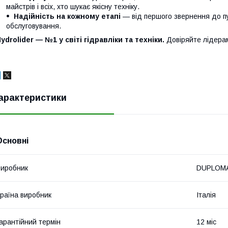
майстрів і всіх, хто шукає якісну техніку.
Надійність на кожному етапі
— від першого звернення до п
обслуговування.
ydrolider — №1 у світі гідравліки та техніки.
Довіряйте лідера
арактеристики
Основні
иробник
DUPLOMA
раїна виробник
Італія
арантійний термін
12 міс