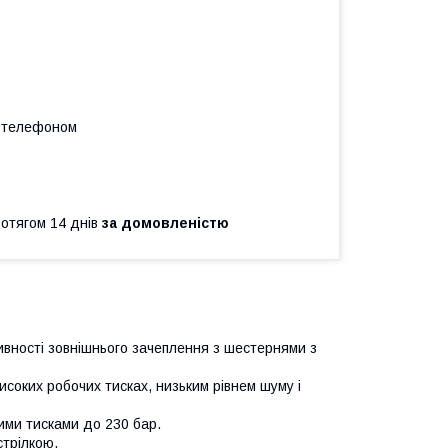
а телефоном
ротягом 14 днів
за домовленістю
вності зовнішнього зачеплення з шестернями з
соких робочих тисках, низьким рівнем шуму і
чими тисками до 230 бар.
стрілкою.