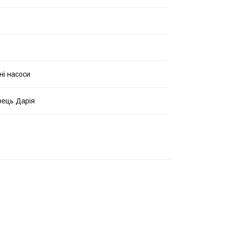
ні насоси
ець Дарія