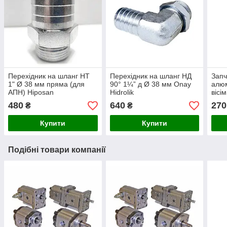
Перехідник на шланг НТ
Перехідник на шланг НД
Запч
1" Ø 38 мм пряма (для
90° 1¼” д Ø 38 мм Onay
алюм
АПН) Hiposan
Hidrolik
вісі
Maki
480
640
270
₴
₴
Купити
Купити
Подібні товари компанії