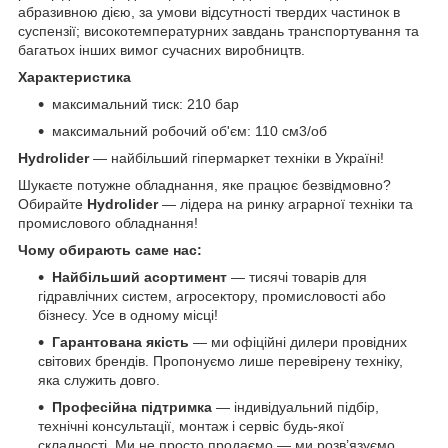
абразивною дією, за умови відсутності твердих частинок в
суспензії; високотемпературних завдань транспортування та
багатьох інших вимог сучасних виробництв.
Характеристика
максимальний тиск: 210 бар
максимальний робочий об'єм: 110 см
3
/об
Hydrolider
— найбільший гіпермаркет техніки в Україні!
Шукаєте потужне обладнання, яке працює безвідмовно?
Обирайте
Hydrolider
— лідера на ринку аграрної техніки та
промислового обладнання!
Чому обирають саме нас:
Найбільший асортимент
— тисячі товарів для
гідравлічних систем, агросектору, промисловості або
бізнесу. Усе в одному місці!
Гарантована якість
— ми офіційні дилери провідних
світових брендів. Пропонуємо лише перевірену техніку,
яка служить довго.
Професійна підтримка
— індивідуальний підбір,
технічні консультації, монтаж і сервіс будь-якої
складності. Ми не просто продаємо — ми розв’язуємо