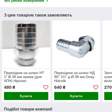
Всі умови повернення
З цим товаром також замовляють
Перехідник на шланг НТ
Перехідник на шланг НД
Запч
1" Ø 38 мм пряма (для
90° 1¼” д Ø 38 мм Onay
алюм
АПН) Hiposan
Hidrolik
вісі
Maki
480
640
270
₴
₴
Купити
Купити
Подібні товари компанії