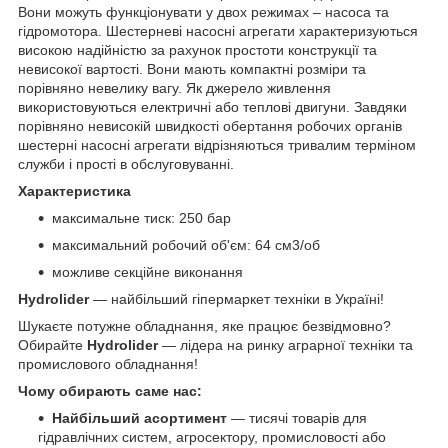
Вони можуть функціонувати у двох режимах – насоса та
гідромотора. Шестерневі насосні агрегати характеризуються
високою надійністю за рахунок простоти конструкції та
невисокої вартості. Вони мають компактні розміри та
порівняно невелику вагу. Як джерело живлення
використовуються електричні або теплові двигуни. Завдяки
порівняно невисокій швидкості обертання робочих органів
шестерні насосні агрегати відрізняються тривалим терміном
служби і прості в обслуговуванні.
Характеристика
максимальне тиск: 250 бар
максимальний робочий об'єм: 64 см
3
/об
можливе секційне виконання
Hydrolider
— найбільший гіпермаркет техніки в Україні!
Шукаєте потужне обладнання, яке працює безвідмовно?
Обирайте
Hydrolider
— лідера на ринку аграрної техніки та
промислового обладнання!
Чому обирають саме нас:
Найбільший асортимент
— тисячі товарів для
гідравлічних систем, агросектору, промисловості або