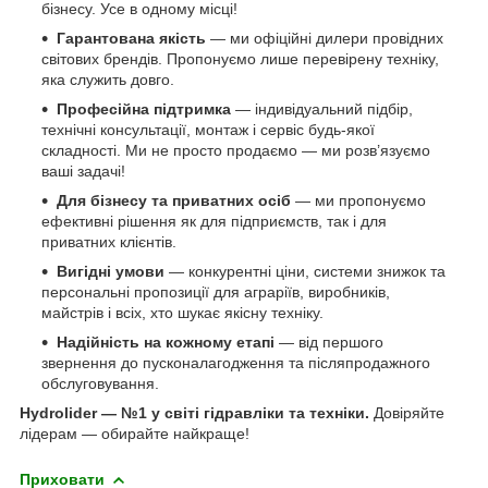
бізнесу. Усе в одному місці!
Гарантована якість
— ми офіційні дилери провідних
світових брендів. Пропонуємо лише перевірену техніку,
яка служить довго.
Професійна підтримка
— індивідуальний підбір,
технічні консультації, монтаж і сервіс будь-якої
складності. Ми не просто продаємо — ми розв’язуємо
ваші задачі!
Для бізнесу та приватних осіб
— ми пропонуємо
ефективні рішення як для підприємств, так і для
приватних клієнтів.
Вигідні умови
— конкурентні ціни, системи знижок та
персональні пропозиції для аграріїв, виробників,
майстрів і всіх, хто шукає якісну техніку.
Надійність на кожному етапі
— від першого
звернення до пусконалагодження та післяпродажного
обслуговування.
Hydrolider — №1 у світі гідравліки та техніки.
Довіряйте
лідерам — обирайте найкраще!
Приховати