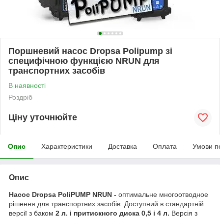
Поршневий насос Dropsa Polipump зі
специфічною функцією NRUN для
транспортних засобів
В наявності
Роздріб
Ціну уточнюйте
Опис
Характеристики
Доставка
Оплата
Умови п
Опис
Насос Dropsa PoliPUMP NRUN -
оптимальне многоотводное
рішення для транспортних засобів. Доступний в стандартній
версії з баком
2 л. і притискного диска 0,5 і 4 л.
Версія з