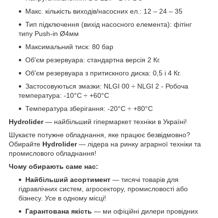
Макс. кількість виходів/насосних ел.: 12 – 24 – 35
Тип підключення (вихід насосного елемента): фітінг
типу Push-in Ø4мм
Максимальний тиск: 80 бар
Об'єм резервуара: стандартна версія 2 Кг.
Об'єм резервуара з притискного диска: 0,5 і 4 Кг.
Застосовуються змазки: NLGI 00 ÷ NLGI 2 - Робоча
температура: -10°C ÷ +60°C
Температура зберігання: -20°C ÷ +80°C
Hydrolider
— найбільший гіпермаркет техніки в Україні!
Шукаєте потужне обладнання, яке працює безвідмовно?
Обирайте
Hydrolider
— лідера на ринку аграрної техніки та
промислового обладнання!
Чому обирають саме нас:
Найбільший асортимент
— тисячі товарів для
гідравлічних систем, агросектору, промисловості або
бізнесу. Усе в одному місці!
Гарантована якість
— ми офіційні дилери провідних