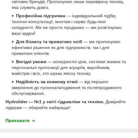
світових брендів. Пропонуємо лише перевірену техніку,
яка служить довго.
Професійна підтримка
— індивідуальний підбір,
технічні консультації, монтаж і сервіс будь-якої
складності. Ми не просто продаємо — ми розв’язуємо
ваші задачі!
Для бізнесу та приватних осіб
— ми пропонуємо
ефективні рішення як для підприємств, так і для
приватних клієнтів.
Вигідні умови
— конкурентні ціни, системи знижок та
персональні пропозиції для аграріїв, виробників,
майстрів і всіх, хто шукає якісну техніку.
Надійність на кожному етапі
— від першого
звернення до пусконалагодження та післяпродажного
обслуговування.
Hydrolider — №1 у світі гідравліки та техніки.
Довіряйте
лідерам — обирайте найкраще!
Приховати