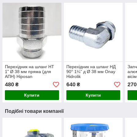
Перехідник на шланг НТ
Перехідник на шланг НД
Запч
1" Ø 38 мм пряма (для
90° 1¼” д Ø 38 мм Onay
алюм
АПН) Hiposan
Hidrolik
вісі
Maki
480
640
270
₴
₴
Купити
Купити
Подібні товари компанії