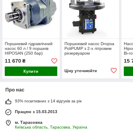
Поршневий гідравлічний
Поршневий насос Dropsa
Нас
насос 60 л / 9 поршнів
PoliPUMP з 2-х літровим
Hipo
HIPOSAN (250 бар)
резервуаром
Bi-r
11 670
15 
₴
Ціну уточнюйте
Купити
Про нас
93% позитивних з 14 відгуків за рік
Працює з 15.03.2013
м. Тарасовка
Київська область, Тарасовка, Україна