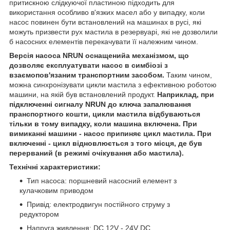
притискною слідкуючої пластиною підходить для
використання особливо в'язких масел або у випадку, коли
насос повинен бути встановлений на машинах в русі, які
можуть призвести рух мастила в резервуарі, які не дозволили
б насосних елементів перекачувати її належним чином.
Версія насоса NRUN оснащенийа механізмом, що
дозволяє експлуатувати насос в симбіозі з
взаємопов'язаним транспортним засобом.
Таким чином,
можна синхронізувати цикли мастила з ефективною роботою
машини, на якій був встановлений продукт.
Наприклад, при
підключенні сигналу NRUN до ключа запалювання
пранспортного кошти, цикли мастила відбуваються
тільки в тому випадку, коли машина включена. При
вимиканні машини - насос припиняє цикл мастила. При
включенні - цикл відновлюється з того місця, де був
перерваний (в режимі очікування або мастила).
Технічні характеристики:
Тип насоса: поршневий насосний елемент з
кулачковим приводом
Привід: електродвигун постійного струму з
редуктором
Напруга живлення: DC 12V - 24V DC