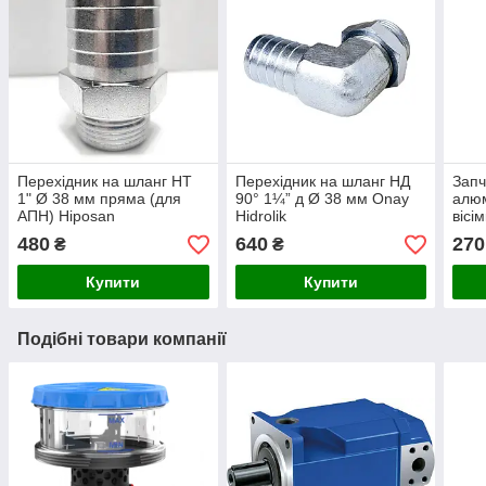
Перехідник на шланг НТ
Перехідник на шланг НД
Запч
1" Ø 38 мм пряма (для
90° 1¼” д Ø 38 мм Onay
алюм
АПН) Hiposan
Hidrolik
вісі
Maki
480
640
270
₴
₴
Купити
Купити
Подібні товари компанії