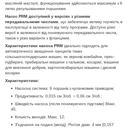
масляній мастилі, функціонування здійснюється максимум з 6
легко регульованими поршнями.
Насос PRM доступний у версіях з різними
передавальними числами
, що забезпечує велику гнучкість в
експлуатації в залежності від типу програми. Доступні різні
версії в залежності від понижуючого передавального числа,
також є різні варіанти з фланцями.
Характеристики насоса PRM
ідеально підходять для
автоматичного змащення ланцюгів таких
сільськогосподарських машин, як зернові комбайни, прес-
підбирачі, прибиральні машини з гальмом, косарки, машини
для внесення добрив, картоплезбиральні машини і дискові
косарки.
Характеристики:
Насосна система: 6 поршнів з кулачковим приводом;
Продуктивність: 0,015 см 3/об. ÷ 0,06 см 3/об.;
Швидкість насоса (після понижуючого підстави) Макс.
45;
Кількість виходів: Макс. 12;
З'єднання на подачі (вихід): Роз'єм діам. 4 мм [0,157