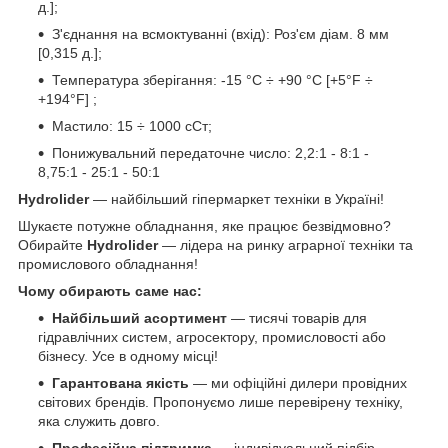
д.];
З'єднання на всмоктуванні (вхід): Роз'єм діам. 8 мм
[0,315 д.];
Температура зберігання: -15 °C ÷ +90 °C [+5°F ÷
+194°F] ;
Мастило: 15 ÷ 1000 сСт;
Понижувальний передаточне число: 2,2:1 - 8:1 -
8,75:1 - 25:1 - 50:1
Hydrolider
— найбільший гіпермаркет техніки в Україні!
Шукаєте потужне обладнання, яке працює безвідмовно?
Обирайте
Hydrolider
— лідера на ринку аграрної техніки та
промислового обладнання!
Чому обирають саме нас:
Найбільший асортимент
— тисячі товарів для
гідравлічних систем, агросектору, промисловості або
бізнесу. Усе в одному місці!
Гарантована якість
— ми офіційні дилери провідних
світових брендів. Пропонуємо лише перевірену техніку,
яка служить довго.
Професійна підтримка
— індивідуальний підбір,