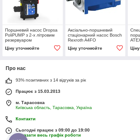
Поршневий насос Dropsa
Аксіально-поршневий
Спец
PoliPUMP з 2-х літровим
стаціонарний насос Bosch
порш
резервуаром
Rexroth A4FO
ATEX
Ціну уточнюйте
Ціну уточнюйте
Цін
Про нас
93% позитивних з 14 відгуків за рік
Працює з 15.03.2013
м. Тарасовка
Київська область, Тарасовка, Україна
Контакти
Сьогодні працює з 09:00 до 19:00
Показати весь графік роботи