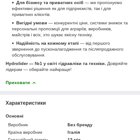
Для бізнесу та приватних осіб
— ми пропонуємо
ефективні рішення як для підприємств, так і для
приватних клієнтів.
Вигідні умови
— конкурентні ціни, системи знижок та
персональні пропозиції для аграріїв, виробників,
майстрів і всіх, хто шукає якісну техніку.
Надійність на кожному етапі
— від першого
звернення до пусконалагодження та післяпродажного
обслуговування.
Hydrolider — №1 у світі гідравліки та техніки.
Довіряйте
лідерам — обирайте найкраще!
Приховати
Характеристики
Основні
Виробник
Без бренду
Країна виробник
Італія
Гарантійний термін
12 міс