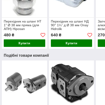
Перехідник на шланг НТ
Перехідник на шланг НД
Запч
1" Ø 38 мм пряма (для
90° 1¼” д Ø 38 мм Onay
алюм
АПН) Hiposan
Hidrolik
вісі
Maki
480
640
270
₴
₴
Купити
Купити
Подібні товари компанії