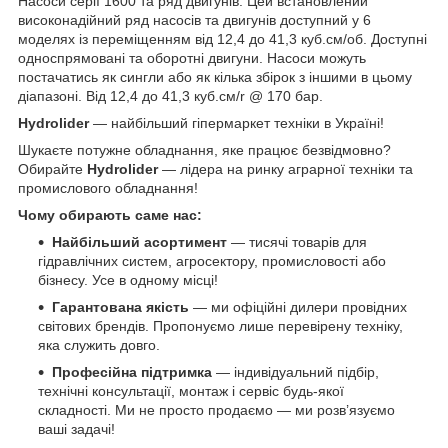
Насоси серії 1600 та ряд двигунів. Цей встановлений
високонадійний ряд насосів та двигунів доступний у 6
моделях із переміщенням від 12,4 до 41,3 куб.см/об. Доступні
односпрямовані та оборотні двигуни. Насоси можуть
постачатись як сингли або як кілька збірок з іншими в цьому
діапазоні. Від 12,4 до 41,3 куб.см/r @ 170 бар.
Hydrolider
— найбільший гіпермаркет техніки в Україні!
Шукаєте потужне обладнання, яке працює безвідмовно?
Обирайте
Hydrolider
— лідера на ринку аграрної техніки та
промислового обладнання!
Чому обирають саме нас:
Найбільший асортимент
— тисячі товарів для
гідравлічних систем, агросектору, промисловості або
бізнесу. Усе в одному місці!
Гарантована якість
— ми офіційні дилери провідних
світових брендів. Пропонуємо лише перевірену техніку,
яка служить довго.
Професійна підтримка
— індивідуальний підбір,
технічні консультації, монтаж і сервіс будь-якої
складності. Ми не просто продаємо — ми розв’язуємо
ваші задачі!