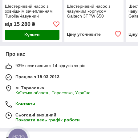
Шестерневий насос з
Шестерневий насос з
Шест
зовнішнім зачепленням
чавунним корпусом
чаву
Turolla/Чавунний
Galtech 3TPW 650
Galt
15 280
від
₴
Ціну уточнюйте
Цін
Купити
Про нас
93% позитивних з 14 відгуків за рік
Працює з 15.03.2013
м. Тарасовка
Київська область, Тарасовка, Україна
Контакти
Сьогодні вихідний
Показати весь графік роботи
КНОПКА